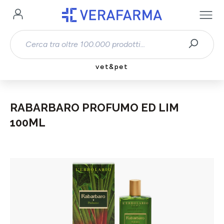
Passa al contenuto principale
vet&pet
RABARBARO PROFUMO ED LIM
100ML
Salta la galleria di immagini