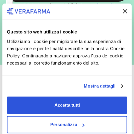
In qualità di interessato, avendo letto l’informativa
Privacy Policy
redatta ai sensi del Regolamento EU 2016/679, acconsento
espressamente al trattamento dei miei dati personali per finalità
commerciali da parte di Verafarma, tra cui invio di comunicazioni
marketing (con modalità telematiche - quali ad es. newsletter ed e-mail
con inviti e comunicazioni commerciali - e modalità tradizionali, quali ad
Questo sito web utilizza i cookie
es. posta cartacea)
Utilizziamo i cookie per migliorare la sua esperienza di
navigazione e per le finalità descritte nella nostra Cookie
Policy. Continuando a navigare approva l'uso dei cookie
necessari al corretto funzionamento del sito.
Mostra dettagli
Oltre 50.000 prodotti
Spedizione gratuita
Accetta tutti
Catalogo prodotti ampio e completo
Con un acquisto minimo di 29.90 €
per soddisfare tutte le esigenze.
la spedizione la regaliamo noi.
Spedizioni in tutta Europa a 20€.
Personalizza