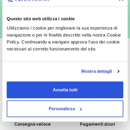
con inviti e comunicazioni commerciali - e modalità tradizionali, quali ad
es. posta cartacea)
Questo sito web utilizza i cookie
Utilizziamo i cookie per migliorare la sua esperienza di
navigazione e per le finalità descritte nella nostra Cookie
Policy. Continuando a navigare approva l'uso dei cookie
necessari al corretto funzionamento del sito.
Oltre 50.000 prodotti
Spedizione gratuita
Mostra dettagli
Catalogo prodotti ampio e completo
Con un acquisto minimo di 29.90 €
per soddisfare tutte le esigenze.
la spedizione la regaliamo noi.
Accetta tutti
Spedizioni in tutta Europa a 20€.
Personalizza
Consegna veloce
Pagamenti sicuri