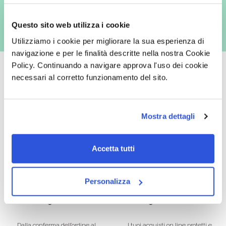
Questo sito web utilizza i cookie
Utilizziamo i cookie per migliorare la sua esperienza di
navigazione e per le finalità descritte nella nostra Cookie
Policy. Continuando a navigare approva l'uso dei cookie
necessari al corretto funzionamento del sito.
Oltre 50.000 prodotti
Spedizione gratuita
Mostra dettagli
Catalogo prodotti ampio e completo
Con un acquisto minimo di 29.90 €
per soddisfare tutte le esigenze.
la spedizione la regaliamo noi.
Spedizioni in tutta Europa a 20€.
Accetta tutti
Personalizza
Consegna veloce
Pagamenti sicuri
Dalla conferma dell’ordine al
I tuoi acquisti on line protetti e