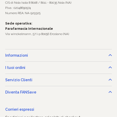
CIS di Nola Isola 8 8008 / 8011 - 80035 Nola (NA)
P.Iva : 02048690974
Numero REA: NA-929325
Sede operativa:
Parafarmacia Internazionale
Via winckelmann, 57 l-p 80056 Ercolano (NA)
Informazioni
I tuoi ordini
Servizio Clienti
Diventa FANSave
Corrieri espressi