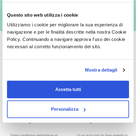
Questo sito web utilizza i cookie
Utilizziamo i cookie per migliorare la sua esperienza di
navigazione e per le finalità descritte nella nostra Cookie
Policy. Continuando a navigare approva l'uso dei cookie
necessari al corretto funzionamento del sito.
Oltre 50.000 prodotti
Spedizione gratuita
Mostra dettagli
Catalogo prodotti ampio e completo
Con un acquisto minimo di 29.90 €
per soddisfare tutte le esigenze.
la spedizione la regaliamo noi.
Spedizioni in tutta Europa a 20€.
Accetta tutti
Personalizza
Consegna veloce
Pagamenti sicuri
Dalla conferma dell’ordine al
I tuoi acquisti on line protetti e