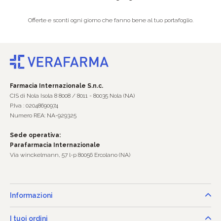
Offerte e sconti ogni giorno che fanno bene al tuo portafoglio.
Farmacia Internazionale S.n.c.
CIS di Nola Isola 8 8008 / 8011 - 80035 Nola (NA)
P.Iva : 02048690974
Numero REA: NA-929325
Sede operativa:
Parafarmacia Internazionale
Via winckelmann, 57 l-p 80056 Ercolano (NA)
Informazioni
I tuoi ordini