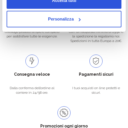
Accetta tutti
Oltre 50.000 prodotti
Spedizione gratuita
Personalizza
Catalogo prodotti ampio e completo
Con un acquisto minimo di 29.90 €
per soddisfare tutte le esigenze.
la spedizione la regaliamo noi.
Spedizioni in tutta Europa a 20€.
Consegna veloce
Pagamenti sicuri
Dalla conferma dell’ordine al
I tuoi acquisti on line protetti e
corriere in 24/96 ore.
sicuri.
Promozioni ogni giorno