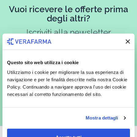
Vuoi ricevere le offerte prima
degli altri?
Iscriviti alla newsletter
Questo sito web utilizza i cookie
In qualità di interessato, avendo letto l’informativa
Privacy Policy
redatta ai sensi del Regolamento EU 2016/679, acconsento
Utilizziamo i cookie per migliorare la sua esperienza di
espressamente al trattamento dei miei dati personali per finalità
commerciali da parte di Verafarma, tra cui invio di comunicazioni
navigazione e per le finalità descritte nella nostra Cookie
marketing (con modalità telematiche - quali ad es. newsletter ed e-mail
Policy. Continuando a navigare approva l'uso dei cookie
con inviti e comunicazioni commerciali - e modalità tradizionali, quali ad
es. posta cartacea)
necessari al corretto funzionamento del sito.
Mostra dettagli