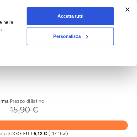
:00-18:00)
Accetta tutti
e nella
vet&pet
o
Personalizza
arma
Prezzo di listino
15,90 €
basso 30GG EUR
6,12 €
(-17.16%)