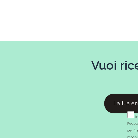
Vuoi ric
In
Regola
per fi
modali