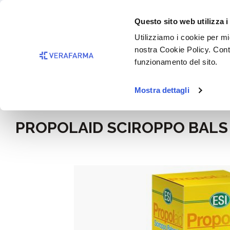
Passa al contenuto principale
BISOGNO 
Questo sito web utilizza i
Salta alla ricerca
Utilizziamo i cookie per mig
nostra Cookie Policy. Cont
Passa alla navigazione principale
funzionamento del sito.
Mostra dettagli
Home
Alimentazione e integratori
Integratori
PROPOLAID SCIROPPO BALS
Salta la galleria di immagini