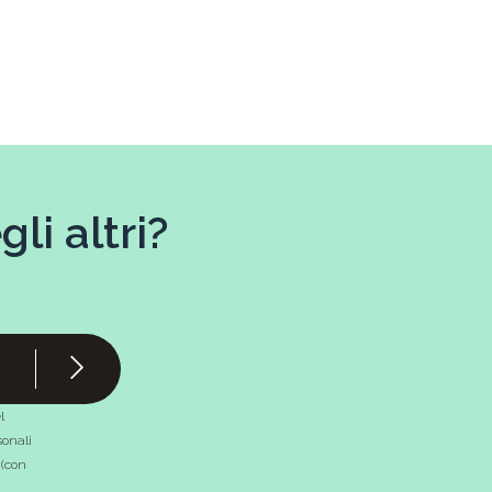
li altri?
l
onali
 (con