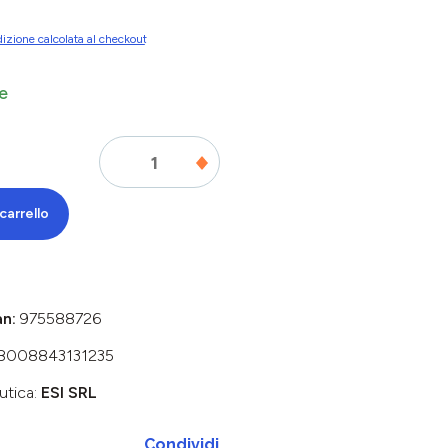
izione calcolata al checkout
e
carrello
an:
975588726
8008843131235
utica:
ESI SRL
Condividi