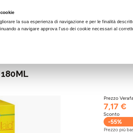
DI AIUTO?
CHIAMACI AL NUMERO 030 764 1124
(LUN-VEN / 9:30-13:00 / 15
 cookie
liorare la sua esperienza di navigazione e per le finalità descritt
inuando a navigare approva l'uso dei cookie necessari al corrett
 180ML
Prezzo Veraf
7,17 €
Sconto
-55%
Prezzo più 