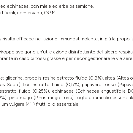
s ed echinacea, con miele ed erbe balsamiche.
artificiali, conservanti, OGM.
risulta efficace nell'azione immunostimolante, in più la propolis
 sciroppo svolgono un'utile azione disinfettante dell'albero respir
ante in caso di tossi grasse e per decongestionare le vie aere
 glicerina, propolis resina estratto fluido (0,8%), altea (Altea of
hyllos Scop.) fiori estratto fluido (0,5%), papavero rosso (Papav
stratto fluido (0,25%), echinacea (Echinacea angustifolia DC.)
,2%), pino mugo (Pinus mugo Turra) foglie e rami olio essenzial
um vulgare Mill.) frutti olio essenziale;