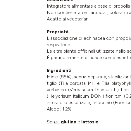
Integratore alimentare a base di propoli
Non contiene: aromi artificiali, coloranti 
Adatto ai vegetariani.
Proprietà
L'associazione di echinacea con propolis 
respiratorie.
Le altre piante officinali utilizzate nello
È particolarmente efficace come espettor
Ingredienti
Miele (85%), acqua depurata, stabilizzante:
tiglio (Tilia cordata Mill. e Tilia platyp
verbasco (Verbascum thapsus L.) fiori e
(Helycrisum italicum DON.) fiori t.m. (0
intera olio essenziale, finocchio (Foenicul
Alcool: 1,2%.
Senza
glutine
e
lattosio
.