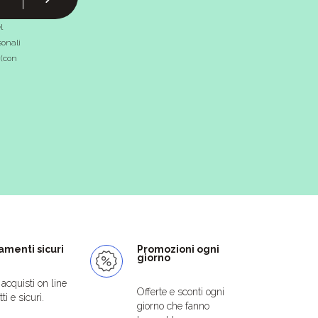
l
onali
 (con
menti sicuri
Promozioni ogni
giorno
i acquisti on line
Offerte e sconti ogni
ti e sicuri.
giorno che fanno