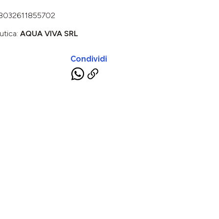
8032611855702
utica:
AQUA VIVA SRL
Condividi