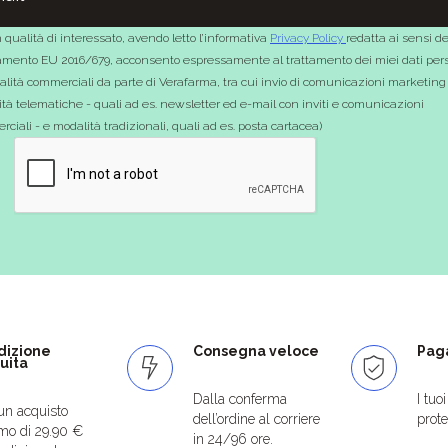
 qualità di interessato, avendo letto l’informativa
Privacy Policy
redatta ai sensi de
mento EU 2016/679, acconsento espressamente al trattamento dei miei dati pers
nalità commerciali da parte di Verafarma, tra cui invio di comunicazioni marketing
tà telematiche - quali ad es. newsletter ed e-mail con inviti e comunicazioni
ciali - e modalità tradizionali, quali ad es. posta cartacea)
dizione
Consegna veloce
Paga
uita
Dalla conferma
I tuo
un acquisto
dell’ordine al corriere
protet
mo di 29.90 €
in 24/96 ore.