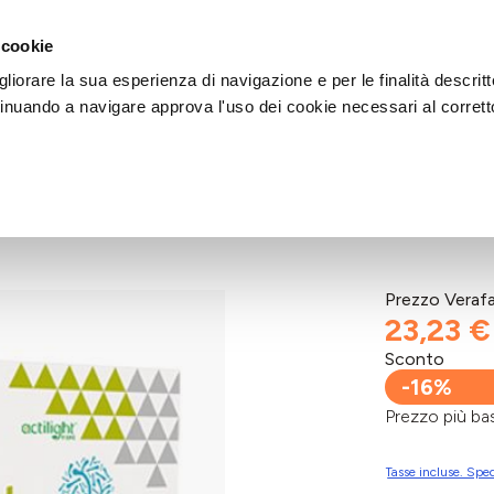
DI AIUTO?
CHIAMACI AL NUMERO 030 764 1124
(LUN-VEN / 9:30-13:00 / 15
 cookie
liorare la sua esperienza di navigazione e per le finalità descritt
inuando a navigare approva l'uso dei cookie necessari al corrett
Prezzo Veraf
23,23 €
Sconto
-16%
Prezzo più 
Tasse incluse. Sped