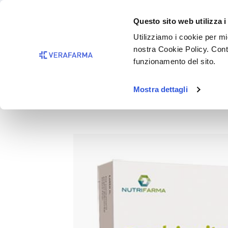
Passa al contenuto principale
BISOGNO 
Questo sito web utilizza i
Salta alla ricerca
Utilizziamo i cookie per mig
nostra Cookie Policy. Cont
Passa alla navigazione principale
funzionamento del sito.
Mostra dettagli
PROBIOVITAL 30CPS
Salta la galleria di immagini