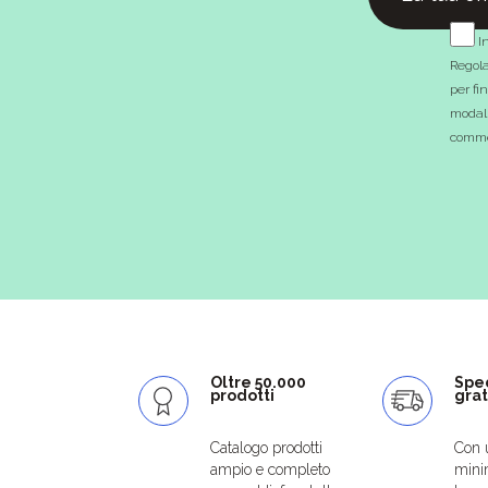
In
Regola
per fi
modali
commer
Oltre 50.000
Spe
prodotti
grat
Catalogo prodotti
Con 
ampio e completo
mini