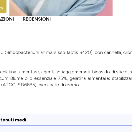
AZIONI
RECENSIONI
(Bifidobacterium animalis ssp. lactis B420), con cannella, cro
latina alimentare; agenti antiagglomeranti: biossido di silicio, s
m Blume olio essenziale 75%, gelatina alimentare; stabilizza
0 (ATCC: SD6685); picolinato di cromo.
tenuti medi