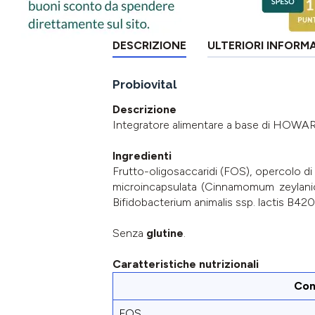
DESCRIZIONE
ULTERIORI INFORM
Probiovital
Descrizione
Integratore alimentare a base di HOWARU 
Ingredienti
Frutto-oligosaccaridi (FOS), opercolo di ge
microincapsulata (Cinnamomum zeylanicu
Bifidobacterium animalis ssp. lactis B42
Senza
glutine
.
Caratteristiche nutrizionali
Con
FOS