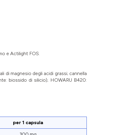
mo e Actilight FOS.
ali di magnesio degli acidi grassi; cannella
nte: biossido di silicio); HOWARU B420:
per 1 capsula
300 mg