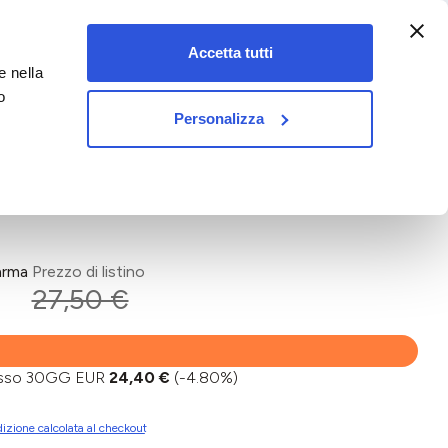
:00-18:00)
Accetta tutti
e nella
vet&pet
o
Personalizza
arma
Prezzo di listino
27,50 €
basso 30GG EUR
24,40 €
(-4.80%)
izione calcolata al checkout