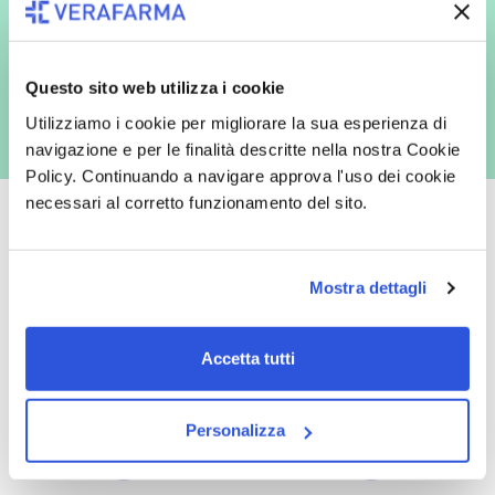
commerciali da parte di Verafarma, tra cui invio di comunicazioni
marketing (con modalità telematiche - quali ad es. newsletter ed e-mail
con inviti e comunicazioni commerciali - e modalità tradizionali, quali ad
es. posta cartacea)
Questo sito web utilizza i cookie
Utilizziamo i cookie per migliorare la sua esperienza di
navigazione e per le finalità descritte nella nostra Cookie
Policy. Continuando a navigare approva l'uso dei cookie
necessari al corretto funzionamento del sito.
Mostra dettagli
Oltre 50.000 prodotti
Spedizione gratuita
Catalogo prodotti ampio e completo
Con un acquisto minimo di 29.90 €
Accetta tutti
per soddisfare tutte le esigenze.
la spedizione la regaliamo noi.
Spedizioni in tutta Europa a 20€.
Personalizza