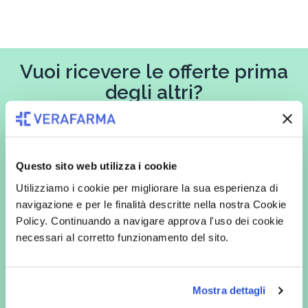
Vuoi ricevere le offerte prima
degli altri?
Iscriviti alla newsletter
Questo sito web utilizza i cookie
Utilizziamo i cookie per migliorare la sua esperienza di
In qualità di interessato, avendo letto l’informativa
Privacy Policy
navigazione e per le finalità descritte nella nostra Cookie
redatta ai sensi del Regolamento EU 2016/679, acconsento
espressamente al trattamento dei miei dati personali per finalità
Policy. Continuando a navigare approva l'uso dei cookie
commerciali da parte di Verafarma, tra cui invio di comunicazioni
necessari al corretto funzionamento del sito.
marketing (con modalità telematiche - quali ad es. newsletter ed e-mail
con inviti e comunicazioni commerciali - e modalità tradizionali, quali ad
es. posta cartacea)
Mostra dettagli