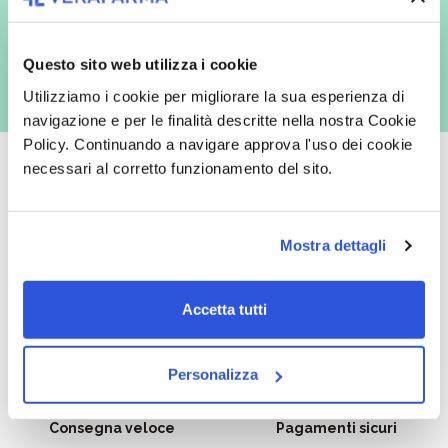
con inviti e comunicazioni commerciali - e modalità tradizionali, quali ad
es. posta cartacea)
Questo sito web utilizza i cookie
Utilizziamo i cookie per migliorare la sua esperienza di
navigazione e per le finalità descritte nella nostra Cookie
Policy. Continuando a navigare approva l'uso dei cookie
necessari al corretto funzionamento del sito.
Oltre 50.000 prodotti
Spedizione gratuita
Mostra dettagli
Catalogo prodotti ampio e completo
Con un acquisto minimo di 29.90 €
per soddisfare tutte le esigenze.
la spedizione la regaliamo noi.
Accetta tutti
Spedizioni in tutta Europa a 20€.
Personalizza
Consegna veloce
Pagamenti sicuri