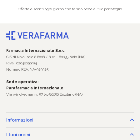
Offerte e sconti ogni giorno che fanno bene al tuo portafoglio.
Farmacia Internazionale S.n.c.
CIS di Nola Isola 8 8008 / 8011 - 80035 Nola (NA)
P.Iva : 02048690974
Numero REA: NA-929325
Sede operativa:
Parafarmacia Internazionale
Via winckelmann, 57 l-p 80056 Ercolano (NA)
Informazioni
I tuoi ordini