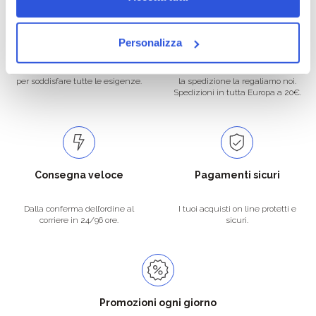
Oltre 50.000 prodotti
Spedizione gratuita
Personalizza
Catalogo prodotti ampio e completo
Con un acquisto minimo di 29.90 €
per soddisfare tutte le esigenze.
la spedizione la regaliamo noi.
Spedizioni in tutta Europa a 20€.
Consegna veloce
Pagamenti sicuri
Dalla conferma dell’ordine al
I tuoi acquisti on line protetti e
corriere in 24/96 ore.
sicuri.
Promozioni ogni giorno