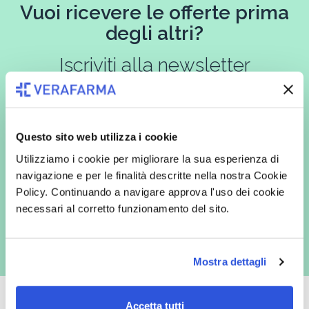
Vuoi ricevere le offerte prima
degli altri?
Iscriviti alla newsletter
Questo sito web utilizza i cookie
In qualità di interessato, avendo letto l’informativa
Privacy Policy
redatta ai sensi del Regolamento EU 2016/679, acconsento
Utilizziamo i cookie per migliorare la sua esperienza di
espressamente al trattamento dei miei dati personali per finalità
commerciali da parte di Verafarma, tra cui invio di comunicazioni
navigazione e per le finalità descritte nella nostra Cookie
marketing (con modalità telematiche - quali ad es. newsletter ed e-mail
Policy. Continuando a navigare approva l'uso dei cookie
con inviti e comunicazioni commerciali - e modalità tradizionali, quali ad
es. posta cartacea)
necessari al corretto funzionamento del sito.
Mostra dettagli
Accetta tutti