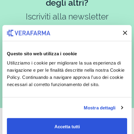
degli altri?
Iscriviti alla newsletter
In qualità di interessato, avendo letto l’informativa
Privacy Policy
redatta ai sensi del Regolamento EU 2016/679, acconsento
Questo sito web utilizza i cookie
espressamente al trattamento dei miei dati personali per finalità
commerciali da parte di Verafarma, tra cui invio di comunicazioni
Utilizziamo i cookie per migliorare la sua esperienza di
marketing (con modalità telematiche - quali ad es. newsletter ed e-mail
navigazione e per le finalità descritte nella nostra Cookie
con inviti e comunicazioni commerciali - e modalità tradizionali, quali ad
es. posta cartacea)
Policy. Continuando a navigare approva l'uso dei cookie
necessari al corretto funzionamento del sito.
Mostra dettagli
Accetta tutti