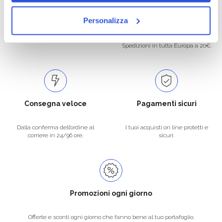
Oltre 50.000 prodotti
Spedizione gratuita
Personalizza
Catalogo prodotti ampio e completo
Con un acquisto minimo di 29.90 €
per soddisfare tutte le esigenze.
la spedizione la regaliamo noi.
Spedizioni in tutta Europa a 20€.
Consegna veloce
Pagamenti sicuri
Dalla conferma dell’ordine al
I tuoi acquisti on line protetti e
corriere in 24/96 ore.
sicuri.
Promozioni ogni giorno
Offerte e sconti ogni giorno che fanno bene al tuo portafoglio.