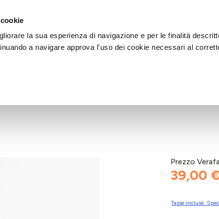
DI AIUTO?
CHIAMACI AL NUMERO 030 764 1124
(LUN-VEN / 9:30-13:00 / 15
 cookie
liorare la sua esperienza di navigazione e per le finalità descritt
inuando a navigare approva l'uso dei cookie necessari al corrett
Prezzo Veraf
39,00 
Tasse incluse. Sped