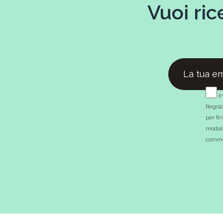
Vuoi ric
In
Regola
per fi
modali
commer