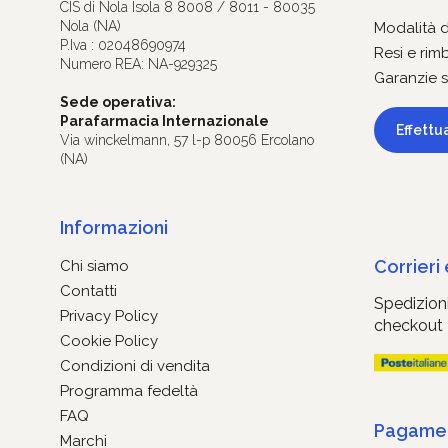
CIS di Nola Isola 8 8008 / 8011 - 80035
Nola (NA)
Modalità 
P.Iva : 02048690974
Resi e rim
Numero REA: NA-929325
Garanzie s
Sede operativa:
Parafarmacia Internazionale
Effettu
Via winckelmann, 57 l-p 80056 Ercolano
(NA)
Informazioni
Corrieri
Chi siamo
Contatti
Spedizioni
Privacy Policy
checkout
Cookie Policy
Condizioni di vendita
Programma fedeltà
FAQ
Pagament
Marchi