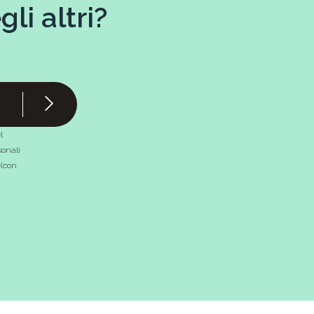
li altri?
l
onali
 (con