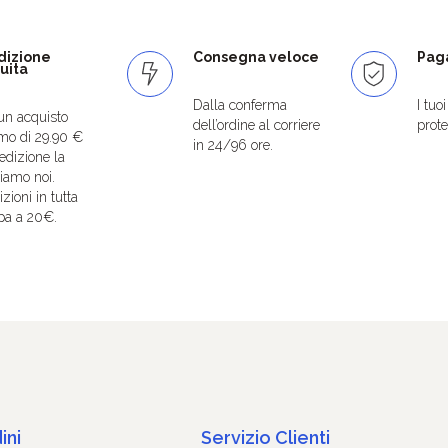
dizione
Consegna veloce
Paga
uita
Dalla conferma
I tuo
un acquisto
dell’ordine al corriere
protet
mo di 29.90 €
in 24/96 ore.
edizione la
iamo noi.
zioni in tutta
pa a 20€.
ini
Servizio Clienti