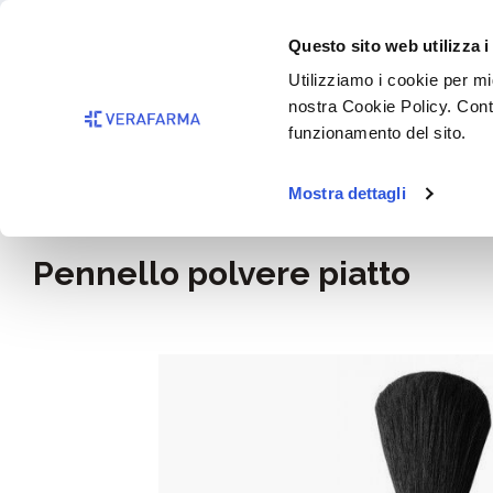
Passa al contenuto principale
BISOGNO 
Questo sito web utilizza i
Salta alla ricerca
Utilizziamo i cookie per mig
nostra Cookie Policy. Cont
Passa alla navigazione principale
funzionamento del sito.
Mostra dettagli
Home
Igiene e cosmesi
Pennello polvere piatto
Salta la galleria di immagini