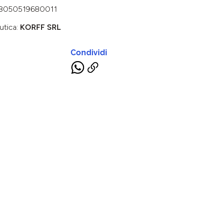
8050519680011
utica:
KORFF SRL
Condividi