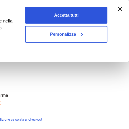
:00-18:00)
Accetta tutti
e nella
vet&pet
o
Personalizza
arma
€
izione calcolata al checkout