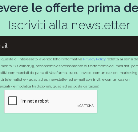
evere le offerte prima deg
Iscriviti alla newsletter
 qualità di interessato, avendo letto l’informativa
Privacy Policy
redatta ai sensi de
mento EU 2016/679, acconsento espressamente al trattamento dei miei dati pers
nalità commerciali da parte di Verafarma, tra cui invio di comunicazioni marketing
tà telematiche - quali ad es. newsletter ed e-mail con inviti e comunicazioni
ciali - e modalità tradizionali, quali ad es. posta cartacea)