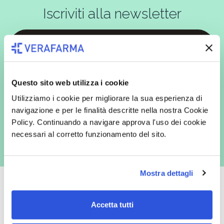
Iscriviti alla newsletter
In qualità di interessato, avendo letto l’informativa
Privacy Policy
redatta ai sensi del Regolamento EU 2016/679, acconsento
espressamente al trattamento dei miei dati personali per finalità
Questo sito web utilizza i cookie
commerciali da parte di Verafarma, tra cui invio di comunicazioni
Utilizziamo i cookie per migliorare la sua esperienza di
marketing (con modalità telematiche - quali ad es. newsletter ed e-mail
con inviti e comunicazioni commerciali - e modalità tradizionali, quali ad
navigazione e per le finalità descritte nella nostra Cookie
es. posta cartacea)
Policy. Continuando a navigare approva l'uso dei cookie
necessari al corretto funzionamento del sito.
Mostra dettagli
Accetta tutti
Oltre 50.000 prodotti
Spedizione gratuita