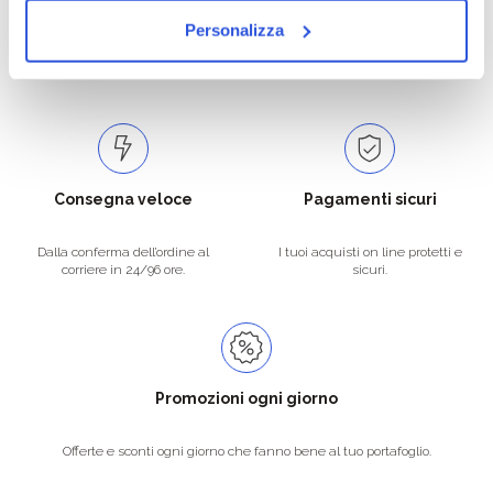
Personalizza
Catalogo prodotti ampio e completo
Con un acquisto minimo di 29.90 €
per soddisfare tutte le esigenze.
la spedizione la regaliamo noi.
Spedizioni in tutta Europa a 20€.
Consegna veloce
Pagamenti sicuri
Dalla conferma dell’ordine al
I tuoi acquisti on line protetti e
corriere in 24/96 ore.
sicuri.
Promozioni ogni giorno
Offerte e sconti ogni giorno che fanno bene al tuo portafoglio.