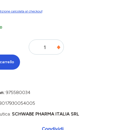
izione calcolata al checkout
e
carrello
an:
975580034
8017930054005
utica:
SCHWABE PHARMA ITALIA SRL
Condividi