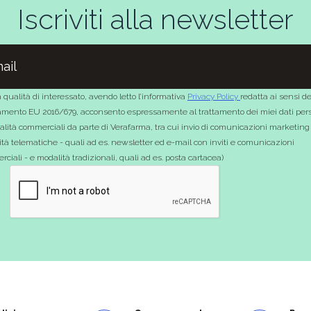
Iscriviti alla newsletter
 qualità di interessato, avendo letto l’informativa
Privacy Policy
redatta ai sensi de
mento EU 2016/679, acconsento espressamente al trattamento dei miei dati pers
nalità commerciali da parte di Verafarma, tra cui invio di comunicazioni marketing
tà telematiche - quali ad es. newsletter ed e-mail con inviti e comunicazioni
ciali - e modalità tradizionali, quali ad es. posta cartacea)