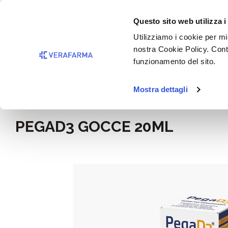
Passa al contenuto principale
BISOGNO 
Questo sito web utilizza i
Salta alla ricerca
Utilizziamo i cookie per mig
nostra Cookie Policy. Cont
Passa alla navigazione principale
funzionamento del sito.
Mostra dettagli
Home
Alimentazione e integratori
PEGAD3 GOCCE 20ML
Salta la galleria di immagini