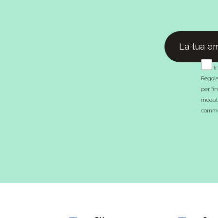
In
Regola
per fi
modali
commer