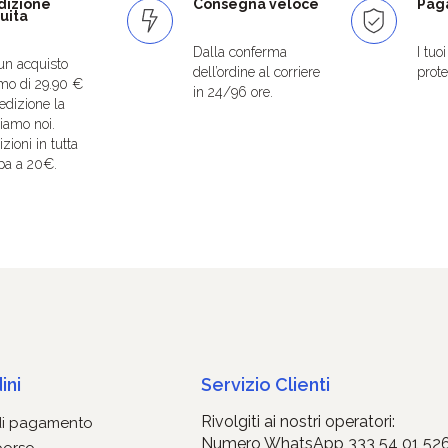
dizione
Consegna veloce
Paga
uita
Dalla conferma
I tuo
un acquisto
dell’ordine al corriere
protet
mo di 29.90 €
in 24/96 ore.
edizione la
iamo noi.
zioni in tutta
pa a 20€.
ini
Servizio Clienti
Rivolgiti ai nostri operatori:
di pagamento
Numero WhatsApp 333 54 01 52