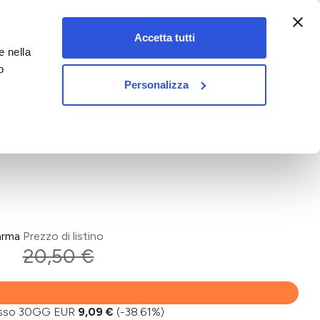
:00-18:00)
Accetta tutti
e nella
vet&pet
o
Personalizza
arma
Prezzo di listino
20,50 €
basso 30GG EUR
9,09 €
(-38.61%)