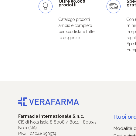
Oltre 50.000
Spe
prodotti
grat
Catalogo prodotti
Con 
ampio e completo
mini
per soddisfare tutte
la sp
le esigenze.
regal
Spedi
Euro
I tuoi ord
Farmacia Internazionale S.n.c.
CIS di Nola Isola 8 8008 / 8011 - 80035
Nola (NA)
Modalità 
P.Iva : 02048690974