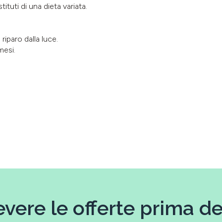
ituti di una dieta variata.
riparo dalla luce.
mesi.
evere le offerte prima deg