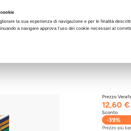
DI AIUTO?
CHIAMACI AL NUMERO 030 764 1124
(LUN-VEN / 9:30-13:00 / 15
 cookie
liorare la sua esperienza di navigazione e per le finalità descritt
inuando a navigare approva l'uso dei cookie necessari al corrett
Prezzo Veraf
12,60 €
Sconto
-39%
Prezzo più 