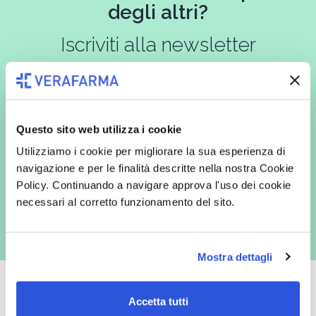
degli altri?
Iscriviti alla newsletter
In qualità di interessato, avendo letto l’informativa
Privacy Policy
Questo sito web utilizza i cookie
redatta ai sensi del Regolamento EU 2016/679, acconsento
espressamente al trattamento dei miei dati personali per finalità
Utilizziamo i cookie per migliorare la sua esperienza di
commerciali da parte di Verafarma, tra cui invio di comunicazioni
marketing (con modalità telematiche - quali ad es. newsletter ed e-mail
navigazione e per le finalità descritte nella nostra Cookie
con inviti e comunicazioni commerciali - e modalità tradizionali, quali ad
Policy. Continuando a navigare approva l'uso dei cookie
es. posta cartacea)
necessari al corretto funzionamento del sito.
Mostra dettagli
Accetta tutti