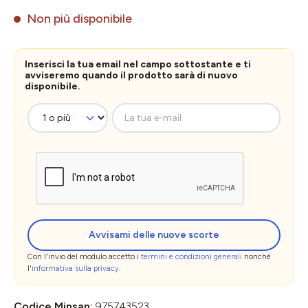
Non più disponibile
Inserisci la tua email nel campo sottostante e ti
avviseremo quando il prodotto sarà di nuovo
disponibile.
La tua e-mail
Avvisami delle nuove scorte
Con l'invio del modulo accetto i
termini e condizioni generali
nonché
l'
informativa sulla privacy
.
Codice Minsan:
975743523