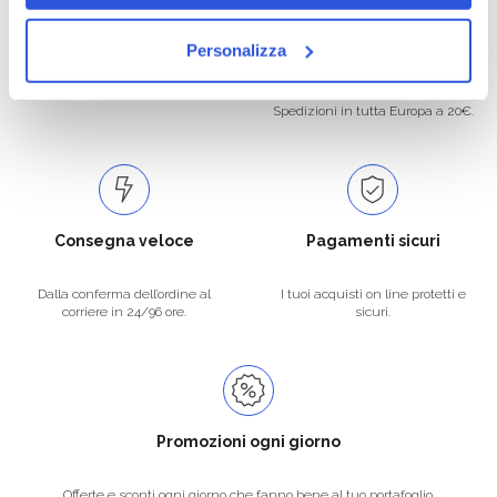
Oltre 50.000 prodotti
Spedizione gratuita
Personalizza
Catalogo prodotti ampio e completo
Con un acquisto minimo di 29.90 €
per soddisfare tutte le esigenze.
la spedizione la regaliamo noi.
Spedizioni in tutta Europa a 20€.
Consegna veloce
Pagamenti sicuri
Dalla conferma dell’ordine al
I tuoi acquisti on line protetti e
corriere in 24/96 ore.
sicuri.
Promozioni ogni giorno
Offerte e sconti ogni giorno che fanno bene al tuo portafoglio.