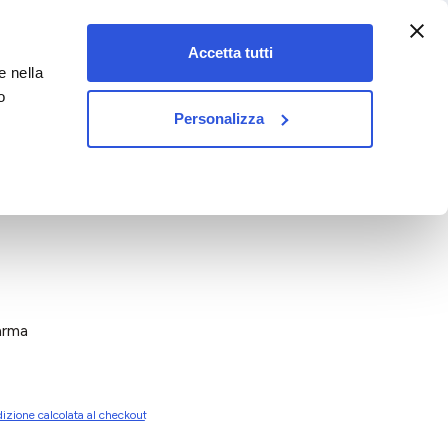
:00-18:00)
Accetta tutti
e nella
vet&pet
o
Personalizza
arma
izione calcolata al checkout