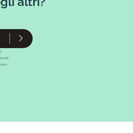
li altri?
l
onali
 (con