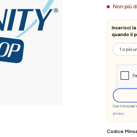
Non più di
Inserisci 
quando il p
Con l'invio del
privacy
.
Codice Mins