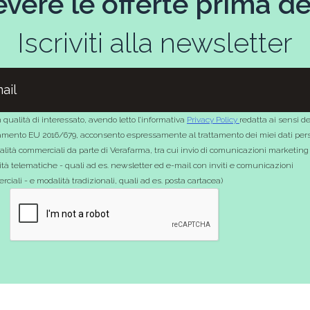
evere le offerte prima deg
Iscriviti alla newsletter
 qualità di interessato, avendo letto l’informativa
Privacy Policy
redatta ai sensi de
mento EU 2016/679, acconsento espressamente al trattamento dei miei dati pers
nalità commerciali da parte di Verafarma, tra cui invio di comunicazioni marketing
tà telematiche - quali ad es. newsletter ed e-mail con inviti e comunicazioni
ciali - e modalità tradizionali, quali ad es. posta cartacea)