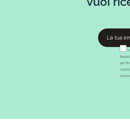
Vuoi ric
In
Regola
per fi
modali
commer