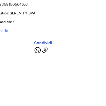
8058150564653
utica:
SERENITY SPA
medico:
Si
ibile
Condividi