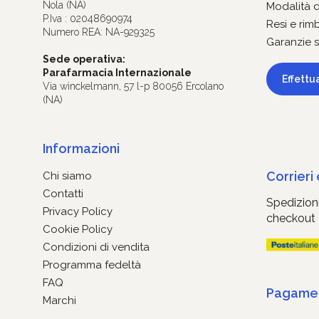
Nola (NA)
Modalità 
P.Iva : 02048690974
Resi e rim
Numero REA: NA-929325
Garanzie s
Sede operativa:
Parafarmacia Internazionale
Effettu
Via winckelmann, 57 l-p 80056 Ercolano
(NA)
Informazioni
Corrieri
Chi siamo
Contatti
Spedizioni
Privacy Policy
checkout
Cookie Policy
Condizioni di vendita
Programma fedeltà
FAQ
Pagament
Marchi