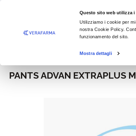
Passa al contenuto principale
BISOGNO 
Questo sito web utilizza i
Salta alla ricerca
Utilizziamo i cookie per mig
nostra Cookie Policy. Cont
Passa alla navigazione principale
funzionamento del sito.
Mostra dettagli
Home
Benessere
PANTS ADVAN EXTRAPLUS M
Salta la galleria di immagini