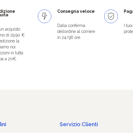
dizione
Consegna veloce
Paga
uita
Dalla conferma
I tuo
un acquisto
dell’ordine al corriere
protet
mo di 29.90 €
in 24/96 ore.
edizione la
iamo noi.
zioni in tutta
pa a 20€.
ini
Servizio Clienti