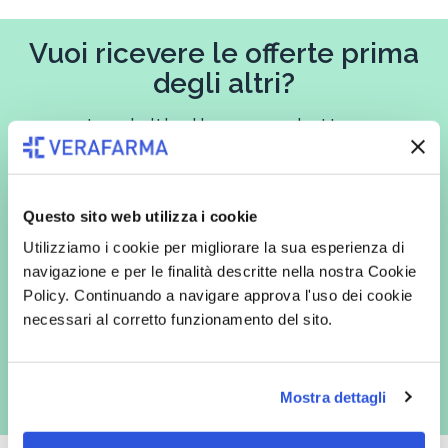
Vuoi ricevere le offerte prima
degli altri?
Iscriviti alla newsletter
Questo sito web utilizza i cookie
In qualità di interessato, avendo letto l’informativa
Privacy Policy
Utilizziamo i cookie per migliorare la sua esperienza di
redatta ai sensi del Regolamento EU 2016/679, acconsento
espressamente al trattamento dei miei dati personali per finalità
navigazione e per le finalità descritte nella nostra Cookie
commerciali da parte di Verafarma, tra cui invio di comunicazioni
Policy. Continuando a navigare approva l'uso dei cookie
marketing (con modalità telematiche - quali ad es. newsletter ed e-mail
con inviti e comunicazioni commerciali - e modalità tradizionali, quali ad
necessari al corretto funzionamento del sito.
es. posta cartacea)
Mostra dettagli