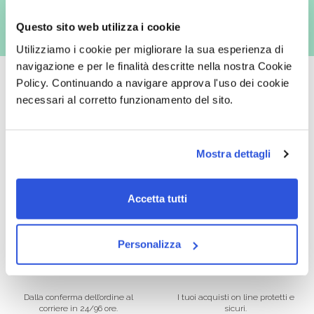
Questo sito web utilizza i cookie
Utilizziamo i cookie per migliorare la sua esperienza di
navigazione e per le finalità descritte nella nostra Cookie
Policy. Continuando a navigare approva l'uso dei cookie
necessari al corretto funzionamento del sito.
Oltre 50.000 prodotti
Spedizione gratuita
Mostra dettagli
Catalogo prodotti ampio e completo
Con un acquisto minimo di 29.90 €
per soddisfare tutte le esigenze.
la spedizione la regaliamo noi.
Spedizioni in tutta Europa a 20€.
Accetta tutti
Personalizza
Consegna veloce
Pagamenti sicuri
Dalla conferma dell’ordine al
I tuoi acquisti on line protetti e
corriere in 24/96 ore.
sicuri.