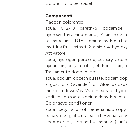
Colore in olio per capelli.
Componenti
Flacoen colorante:
aqua, C12-13 pareth-5, cocamide d
hydroxyethylaminophenol, 4-amino-2-hy
tetrasodium EDTA, sodium hydrosulfite,
myrtillus fruit extract, 2-amino-4-hydrox
Attivatore:
aqua, hydrogen peroxide, cetearyl alco
hydantoin, cetyl alcohol, etidronic acid
Trattamento dopo colore:
aqua, sodium coceth sulfate, cocamidopro
angustifolia (lavander) oil, Aloe barba
millefoliu flower/leaf/stem extract, hydr
sodium benzoate, sodium dehydroacetate,
Color save conditioner:
aqua, cetyl alcohol, behenamidopropyl 
eucalyptus globulus leaf oil, Avena sati
seed extract, Hhelianthus annuus (sunflo