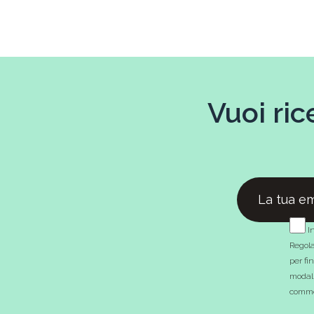
Vuoi ric
In
Regola
per fi
modali
commer