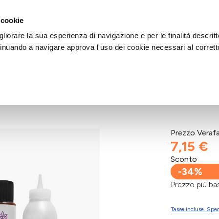
DI AIUTO?
CHIAMACI AL NUMERO 030 764 1124
(LUN-VEN / 9:30-13:00 / 15
 cookie
liorare la sua esperienza di navigazione e per le finalità descritt
inuando a navigare approva l'uso dei cookie necessari al corrett
Mogano M.
Prezzo Veraf
7,15 €
Sconto
-34%
Prezzo più 
Tasse incluse. Sped