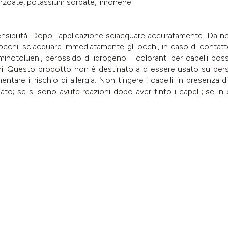
nzoate, potassium sorbate, limonene.
ensibilità. Dopo l'applicazione sciacquare accuratamente. Da non
 occhi. sciacquare immediatamente gli occhi, in caso di contatt
notolueni, perossido di idrogeno. I coloranti per capelli poss
oni. Questo prodotto non è destinato a d essere usato su perso
are il rischio di allergia. Non tingere i capelli: in presenza d
giato; se si sono avute reazioni dopo aver tinto i capelli; se 