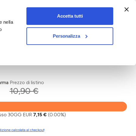
:00-18:00)
Accetta tutti
e nella
vet&pet
o
Personalizza
arma
Prezzo di listino
10,90 €
basso 30GG EUR
7,15 €
(0.00%)
izione calcolata al checkout