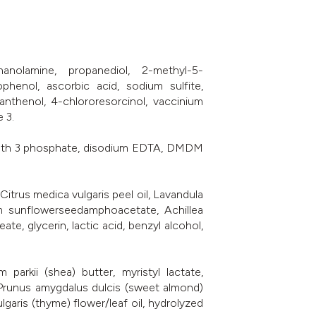
nolamine, propanediol, 2-methyl-5-
phenol, ascorbic acid, sodium sulfite,
anthenol, 4-chlororesorcinol, vaccinium
 3.
aureth 3 phosphate, disodium EDTA, DMDM
itrus medica vulgaris peel oil, Lavandula
dium sunflowerseedamphoacetate, Achillea
te, glycerin, lactic acid, benzyl alcohol,
parkii (shea) butter, myristyl lactate,
t, Prunus amygdalus dulcis (sweet almond)
garis (thyme) flower/leaf oil, hydrolyzed