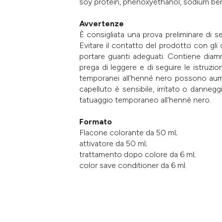
soy protein, phenoxyethanol, sodium be
Avvertenze
È consigliata una prova preliminare di s
Evitare il contatto del prodotto con gli
portare guanti adeguati. Contiene diammi
prega di leggere e di seguire le istruzi
temporanei all'henné nero possono aument
capelluto è sensibile, irritato o danneg
tatuaggio temporaneo all'hennè nero.
Formato
Flacone colorante da 50 ml;
attivatore da 50 ml;
trattamento dopo colore da 6 ml;
color save conditioner da 6 ml.