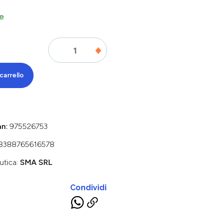
e
carrello
an:
975526753
8388765616578
utica:
SMA SRL
Condividi