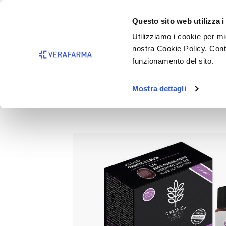
Passa al contenuto principale
BISOGNO 
Questo sito web utilizza i
Salta alla ricerca
Utilizziamo i cookie per mig
nostra Cookie Policy. Cont
Passa alla navigazione principale
funzionamento del sito.
Mostra dettagli
ORG PH ORGANIC 5/5 Rosso 
Salta la galleria di immagini