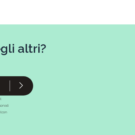
li altri?
l
onali
 (con