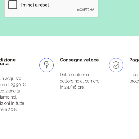
dizione
Consegna veloce
Paga
uita
Dalla conferma
I tuo
un acquisto
dell’ordine al corriere
protet
mo di 29.90 €
in 24/96 ore.
edizione la
iamo noi.
zioni in tutta
pa a 20€.