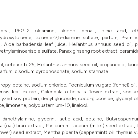
ea, PEG-2 oleamine, alcohol denat., oleic acid, etha
droxytoluene, toluene-2,5-diamine sulfate, parfum, P-amino
 Aloe barbadensis leaf juice, Helianthus annuus seed oil, p
yethylaminoanisole sulfate, Panax ginseng root extract, ceramide
hol, ceteareth-25, Helianthus annuus seed oil, propanediol, l
, parfum, disodium pyrophosphate, sodium stannate.
pyl betaine, sodium chloride, Foeniculum vulgare (fennel) oil, C
densis leaf extract, Calendula officinalis flower extract, so
olyzed soy protein, decyl glucoside, coco-glucoside, glyceryl olea
 limonene, polyquaternium-10, linalool.
dimethylamine, glycerin, lactic acid, betaine, Butyrospermum 
va (oat) bran extract, Panicum milliaceum (millet) seed extrac
wer) seed extract, Mentha piperita (peppermint) oil, thymus vul