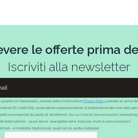
evere le offerte prima deg
Iscriviti alla newsletter
 qualità di interessato, avendo letto l’informativa
Privacy Policy
redatta ai sensi de
mento EU 2016/679, acconsento espressamente al trattamento dei miei dati pers
nalità commerciali da parte di Verafarma, tra cui invio di comunicazioni marketing
tà telematiche - quali ad es. newsletter ed e-mail con inviti e comunicazioni
ciali - e modalità tradizionali, quali ad es. posta cartacea)