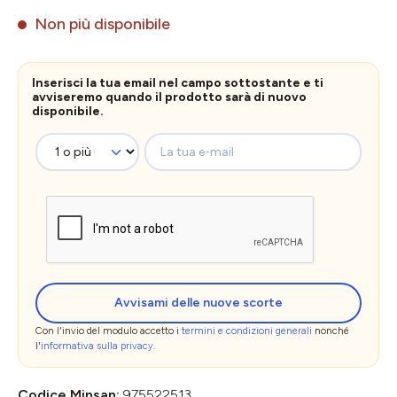
Non più disponibile
Inserisci la tua email nel campo sottostante e ti
avviseremo quando il prodotto sarà di nuovo
disponibile.
La tua e-mail
Avvisami delle nuove scorte
Con l'invio del modulo accetto i
termini e condizioni generali
nonché
l'
informativa sulla privacy
.
Codice Minsan:
975522513