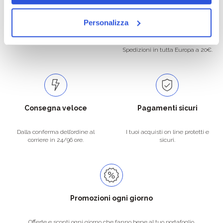
Oltre 50.000 prodotti
Spedizione gratuita
Personalizza
Catalogo prodotti ampio e completo
Con un acquisto minimo di 29.90 €
per soddisfare tutte le esigenze.
la spedizione la regaliamo noi.
Spedizioni in tutta Europa a 20€.
Consegna veloce
Pagamenti sicuri
Dalla conferma dell’ordine al
I tuoi acquisti on line protetti e
corriere in 24/96 ore.
sicuri.
Promozioni ogni giorno
Offerte e sconti ogni giorno che fanno bene al tuo portafoglio.