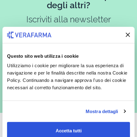
degli altri?
Iscriviti alla newsletter
In qualità di interessato, avendo letto l’informativa
Privacy Policy
Questo sito web utilizza i cookie
redatta ai sensi del Regolamento EU 2016/679, acconsento
espressamente al trattamento dei miei dati personali per finalità
Utilizziamo i cookie per migliorare la sua esperienza di
commerciali da parte di Verafarma, tra cui invio di comunicazioni
marketing (con modalità telematiche - quali ad es. newsletter ed e-mail
navigazione e per le finalità descritte nella nostra Cookie
con inviti e comunicazioni commerciali - e modalità tradizionali, quali ad
Policy. Continuando a navigare approva l'uso dei cookie
es. posta cartacea)
necessari al corretto funzionamento del sito.
Mostra dettagli
Accetta tutti