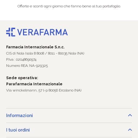
Offerte e sconti ogni giorno che fanno bene al tuo portafoglio.
Farmacia Internazionale S.n.c.
CIS di Nola Isola 8 8008 / 8011 - 80035 Nola (NA)
P.Iva : 02048690974
Numero REA: NA-929325
Sede operativa:
Parafarmacia Internazionale
Via winckelmann, 57 l-p 80056 Ercolano (NA)
Informazioni
I tuoi ordini