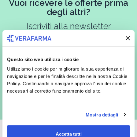
Vuoi ricevere le offerte prima
degli altri?
Iscriviti alla newsletter
In qualità di interessato, avendo letto l’informativa
Privacy Policy
Questo sito web utilizza i cookie
redatta ai sensi del Regolamento EU 2016/679, acconsento
espressamente al trattamento dei miei dati personali per finalità
Utilizziamo i cookie per migliorare la sua esperienza di
commerciali da parte di Verafarma, tra cui invio di comunicazioni
navigazione e per le finalità descritte nella nostra Cookie
marketing (con modalità telematiche - quali ad es. newsletter ed e-mail
con inviti e comunicazioni commerciali - e modalità tradizionali, quali ad
Policy. Continuando a navigare approva l'uso dei cookie
es. posta cartacea)
necessari al corretto funzionamento del sito.
Mostra dettagli
Accetta tutti