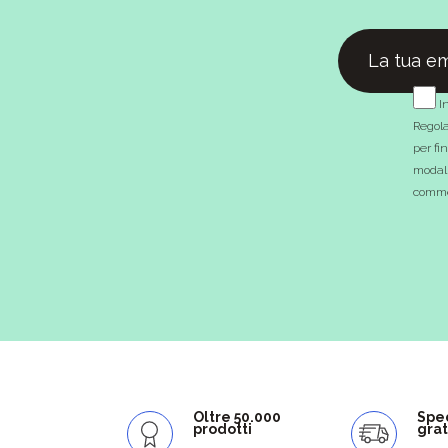
In
Regola
per fi
modali
commer
Oltre 50.000
Spe
prodotti
grat