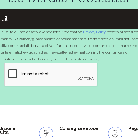
 qualità di interessato, avendo letto l’informativa
Privacy Policy
redatta ai sensi de
mento EU 2016/679, acconsento espressamente al trattamento dei miei dati pers
nalità commerciali da parte di Verafarma, tra cui invio di comunicazioni marketing
tà telematiche - quali ad es. newsletter ed e-mail con inviti e comunicazioni
ciali - e modalità tradizionali, quali ad es. posta cartacea)
dizione
Consegna veloce
Paga
uita