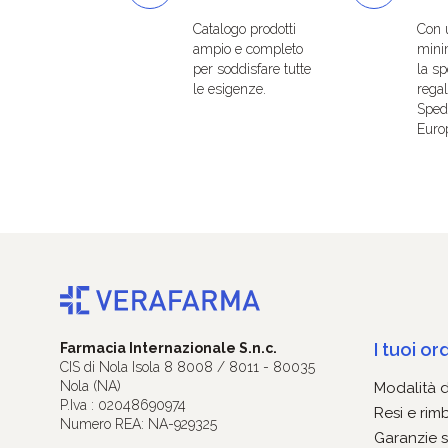
Catalogo prodotti
Con 
ampio e completo
mini
per soddisfare tutte
la sp
le esigenze.
regal
Spedi
Euro
I tuoi ord
Farmacia Internazionale S.n.c.
CIS di Nola Isola 8 8008 / 8011 - 80035
Nola (NA)
Modalità 
P.Iva : 02048690974
Resi e rim
Numero REA: NA-929325
Garanzie s