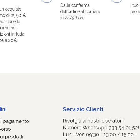
Dalla conferma
I tuo
un acquisto
dell’ordine al corriere
protet
mo di 29.90 €
in 24/96 ore.
edizione la
iamo noi.
zioni in tutta
pa a 20€.
ini
Servizio Clienti
Rivolgiti ai nostri operatori:
di pagamento
Numero WhatsApp 333 54 01 52
borso
Lun - Ven 09:30 - 13:00 / 15:00 -
ui prodotti