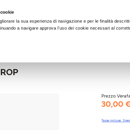
DI AIUTO?
CHIAMACI AL NUMERO 030 764 1124
(LUN-VEN / 9:30-13:00 / 15
 cookie
liorare la sua esperienza di navigazione e per le finalità descritt
inuando a navigare approva l'uso dei cookie necessari al corrett
PROP
Prezzo Veraf
30,00 
Tasse incluse. Sped