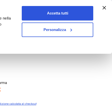
:00-18:00)
Accetta tutti
e nella
vet&pet
o
Personalizza
arma
€
izione calcolata al checkout