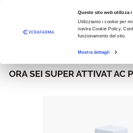
Passa al contenuto principale
BISOGNO 
Questo sito web utilizza i
Salta alla ricerca
Utilizziamo i cookie per mig
nostra Cookie Policy. Cont
Passa alla navigazione principale
funzionamento del sito.
Mostra dettagli
Home
Igiene e cosmesi
ORA SEI SUPER ATTIVAT AC 
Salta la galleria di immagini