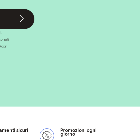
l
onali
 (con
menti sicuri
Promozioni ogni
giorno