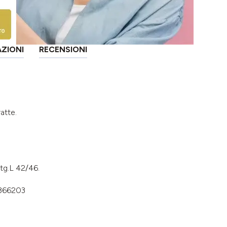
AZIONI
RECENSIONI
ratte.
 tg.L 42/46.
366203