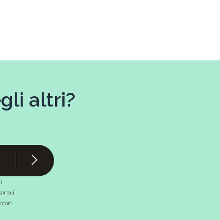
li altri?
l
onali
 (con