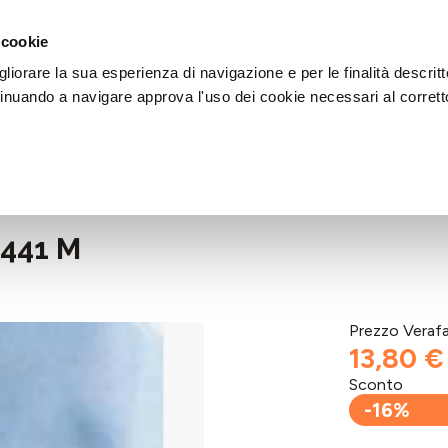
DI AIUTO?
CHIAMACI AL NUMERO 030 764 1124
(LUN-VEN / 9:30-13:00 / 15
 cookie
liorare la sua esperienza di navigazione e per le finalità descritt
inuando a navigare approva l'uso dei cookie necessari al corrett
441 M
Prezzo Veraf
13,80 €
Sconto
-16%