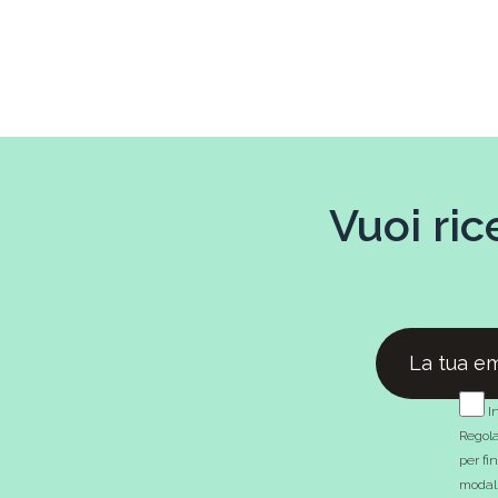
Vuoi ric
In
Regola
per fi
modali