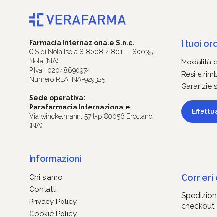
I tuoi ord
Farmacia Internazionale S.n.c.
CIS di Nola Isola 8 8008 / 8011 - 80035
Nola (NA)
Modalità 
P.Iva : 02048690974
Resi e rim
Numero REA: NA-929325
Garanzie s
Sede operativa:
Parafarmacia Internazionale
Effettu
Via winckelmann, 57 l-p 80056 Ercolano
(NA)
Informazioni
Corrieri
Chi siamo
Contatti
Spedizioni
Privacy Policy
checkout
Cookie Policy