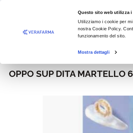
Passa al contenuto principale
BISOGNO 
Questo sito web utilizza i
Salta alla ricerca
Utilizziamo i cookie per mig
nostra Cookie Policy. Cont
Passa alla navigazione principale
funzionamento del sito.
Mostra dettagli
Home
Benessere
Ortopedia e comfort
OPPO SUP DITA MARTELLO 6
Salta la galleria di immagini