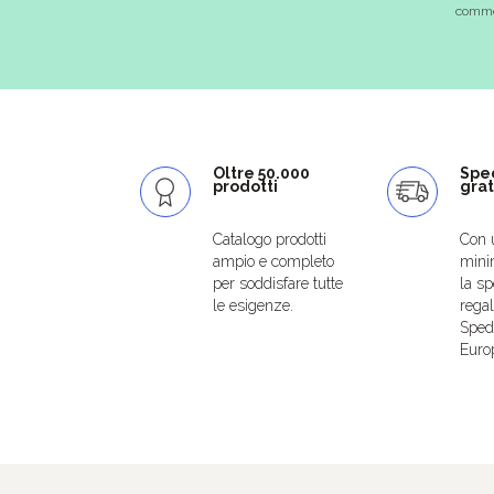
commer
Oltre 50.000
Spe
prodotti
grat
Catalogo prodotti
Con 
ampio e completo
mini
per soddisfare tutte
la sp
le esigenze.
regal
Spedi
Euro