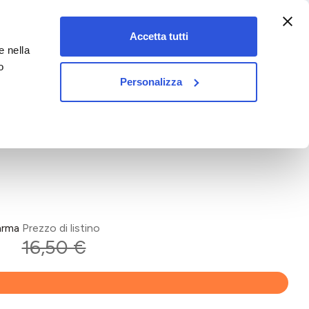
:00-18:00)
Accetta tutti
e nella
vet&pet
o
Personalizza
arma
Prezzo di listino
16,50 €