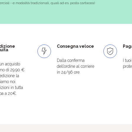
ciali - e modalità tradizionali, quali ad es. posta cartacea)
dizione
Consegna veloce
Paga
uita
Dalla conferma
I tuo
un acquisto
dell’ordine al corriere
protet
mo di 29.90 €
in 24/96 ore.
edizione la
iamo noi.
zioni in tutta
pa a 20€.