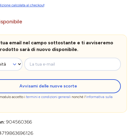
izione calcolata al checkout
sponibile
la tua email nel campo sottostante e ti avviseremo
rodotto sarà di nuovo disponibile.
La tua e-mail
Avvisami delle nuove scorte
 modulo accetto i
termini e condizioni generali
nonché l'
informativa sulla
an:
904560366
4719863696126