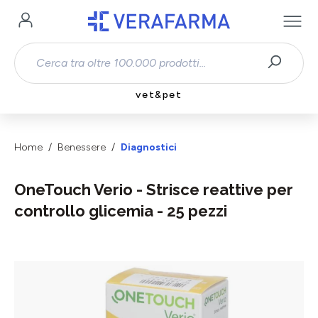
Passa al contenuto principale
vet&pet
Home
Benessere
Diagnostici
OneTouch Verio - Strisce reattive per
controllo glicemia - 25 pezzi
Salta la galleria di immagini