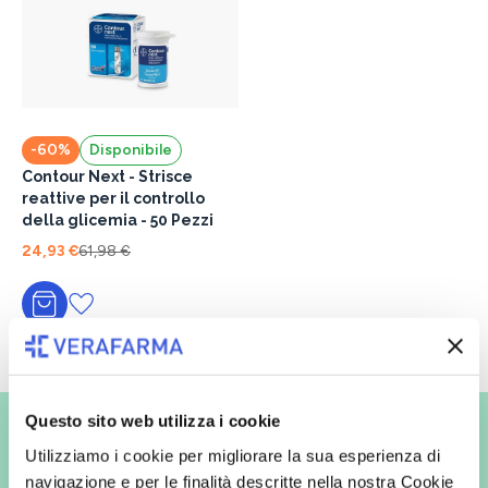
-60%
Disponibile
Contour Next - Strisce
reattive per il controllo
della glicemia - 50 Pezzi
24,93 €
61,98 €
Aggiungi al carrello
Questo sito web utilizza i cookie
Vuoi ricevere le offerte prima
degli altri?
Utilizziamo i cookie per migliorare la sua esperienza di
navigazione e per le finalità descritte nella nostra Cookie