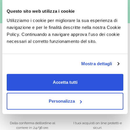
Questo sito web utilizza i cookie
Utilizziamo i cookie per migliorare la sua esperienza di
navigazione e per le finalità descritte nella nostra Cookie
Policy. Continuando a navigare approva l'uso dei cookie
necessari al corretto funzionamento del sito.
Oltre 50.000 prodotti
Spedizione gratuita
Mostra dettagli
Catalogo prodotti ampio e completo
Con un acquisto minimo di 29.90 €
per soddisfare tutte le esigenze.
la spedizione la regaliamo noi.
Spedizioni in tutta Europa a 20€.
Accetta tutti
Personalizza
Consegna veloce
Pagamenti sicuri
Dalla conferma dell’ordine al
I tuoi acquisti on line protetti e
corriere in 24/96 ore.
sicuri.