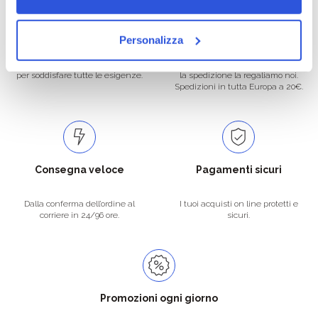
Oltre 50.000 prodotti
Spedizione gratuita
Personalizza
Catalogo prodotti ampio e completo
Con un acquisto minimo di 29.90 €
per soddisfare tutte le esigenze.
la spedizione la regaliamo noi.
Spedizioni in tutta Europa a 20€.
Consegna veloce
Pagamenti sicuri
Dalla conferma dell’ordine al
I tuoi acquisti on line protetti e
corriere in 24/96 ore.
sicuri.
Promozioni ogni giorno