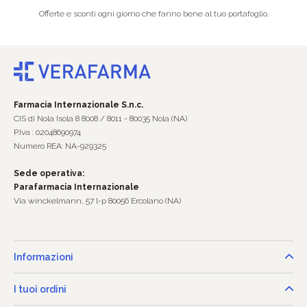
Offerte e sconti ogni giorno che fanno bene al tuo portafoglio.
Farmacia Internazionale S.n.c.
CIS di Nola Isola 8 8008 / 8011 - 80035 Nola (NA)
P.Iva : 02048690974
Numero REA: NA-929325
Sede operativa:
Parafarmacia Internazionale
Via winckelmann, 57 l-p 80056 Ercolano (NA)
Informazioni
I tuoi ordini