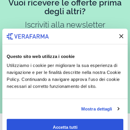
Vuoi ricevere le offerte prima
degli altri?
Iscriviti alla newsletter
In qualità di interessato, avendo letto l’informativa
Privacy Policy
Questo sito web utilizza i cookie
redatta ai sensi del Regolamento EU 2016/679, acconsento
espressamente al trattamento dei miei dati personali per finalità
Utilizziamo i cookie per migliorare la sua esperienza di
commerciali da parte di Verafarma, tra cui invio di comunicazioni
navigazione e per le finalità descritte nella nostra Cookie
marketing (con modalità telematiche - quali ad es. newsletter ed e-mail
con inviti e comunicazioni commerciali - e modalità tradizionali, quali ad
Policy. Continuando a navigare approva l'uso dei cookie
es. posta cartacea)
necessari al corretto funzionamento del sito.
Mostra dettagli
Accetta tutti