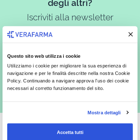
degli altri?
Iscriviti alla newsletter
In qualità di interessato, avendo letto l’informativa
Privacy Policy
redatta ai sensi del Regolamento EU 2016/679, acconsento
Questo sito web utilizza i cookie
espressamente al trattamento dei miei dati personali per finalità
commerciali da parte di Verafarma, tra cui invio di comunicazioni
Utilizziamo i cookie per migliorare la sua esperienza di
marketing (con modalità telematiche - quali ad es. newsletter ed e-mail
navigazione e per le finalità descritte nella nostra Cookie
con inviti e comunicazioni commerciali - e modalità tradizionali, quali ad
es. posta cartacea)
Policy. Continuando a navigare approva l'uso dei cookie
necessari al corretto funzionamento del sito.
Mostra dettagli
Accetta tutti