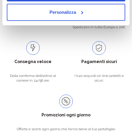
Oltre 50.000 prodotti
Spedizione gratuita
Personalizza
Catalogo prodotti ampio e completo
Con un acquisto minimo di 29.90 €
per soddisfare tutte le esigenze.
la spedizione la regaliamo noi.
Spedizioni in tutta Europa a 20€.
Consegna veloce
Pagamenti sicuri
Dalla conferma dell’ordine al
I tuoi acquisti on line protetti e
corriere in 24/96 ore.
sicuri.
Promozioni ogni giorno
Offerte e sconti ogni giorno che fanno bene al tuo portafoglio.