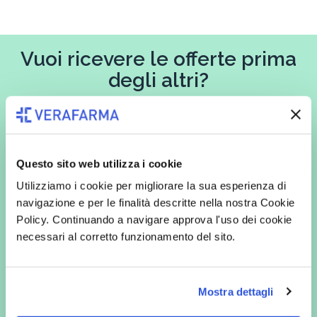
Vuoi ricevere le offerte prima
degli altri?
Iscriviti alla newsletter
Questo sito web utilizza i cookie
Utilizziamo i cookie per migliorare la sua esperienza di
In qualità di interessato, avendo letto l’informativa
Privacy Policy
redatta ai sensi del Regolamento EU 2016/679, acconsento
navigazione e per le finalità descritte nella nostra Cookie
espressamente al trattamento dei miei dati personali per finalità
Policy. Continuando a navigare approva l'uso dei cookie
commerciali da parte di Verafarma, tra cui invio di comunicazioni
marketing (con modalità telematiche - quali ad es. newsletter ed e-mail
necessari al corretto funzionamento del sito.
con inviti e comunicazioni commerciali - e modalità tradizionali, quali ad
es. posta cartacea)
Mostra dettagli