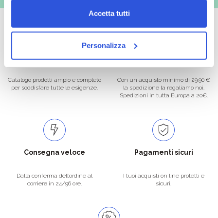
Accetta tutti
Personalizza
Oltre 50.000 prodotti
Spedizione gratuita
Catalogo prodotti ampio e completo
Con un acquisto minimo di 29.90 €
per soddisfare tutte le esigenze.
la spedizione la regaliamo noi.
Spedizioni in tutta Europa a 20€.
Consegna veloce
Pagamenti sicuri
Dalla conferma dell’ordine al
I tuoi acquisti on line protetti e
corriere in 24/96 ore.
sicuri.