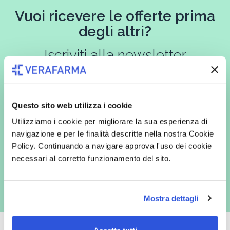
Vuoi ricevere le offerte prima
degli altri?
Iscriviti alla newsletter
Questo sito web utilizza i cookie
In qualità di interessato, avendo letto l’informativa
Privacy Policy
redatta ai sensi del Regolamento EU 2016/679, acconsento
Utilizziamo i cookie per migliorare la sua esperienza di
espressamente al trattamento dei miei dati personali per finalità
navigazione e per le finalità descritte nella nostra Cookie
commerciali da parte di Verafarma, tra cui invio di comunicazioni
marketing (con modalità telematiche - quali ad es. newsletter ed e-mail
Policy. Continuando a navigare approva l'uso dei cookie
con inviti e comunicazioni commerciali - e modalità tradizionali, quali ad
necessari al corretto funzionamento del sito.
es. posta cartacea)
Mostra dettagli