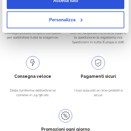
Accetta tutti
Oltre 50.000 prodotti
Spedizione gratuita
Personalizza
Catalogo prodotti ampio e completo
Con un acquisto minimo di 29.90 €
per soddisfare tutte le esigenze.
la spedizione la regaliamo noi.
Spedizioni in tutta Europa a 20€.
Consegna veloce
Pagamenti sicuri
Dalla conferma dell’ordine al
I tuoi acquisti on line protetti e
corriere in 24/96 ore.
sicuri.
Promozioni ogni giorno