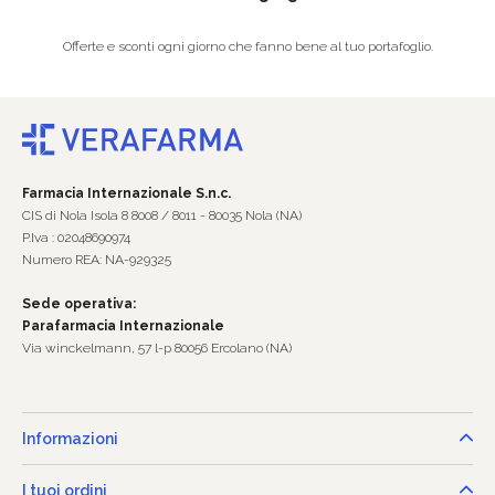
Offerte e sconti ogni giorno che fanno bene al tuo portafoglio.
Farmacia Internazionale S.n.c.
CIS di Nola Isola 8 8008 / 8011 - 80035 Nola (NA)
P.Iva : 02048690974
Numero REA: NA-929325
Sede operativa:
Parafarmacia Internazionale
Via winckelmann, 57 l-p 80056 Ercolano (NA)
Informazioni
I tuoi ordini