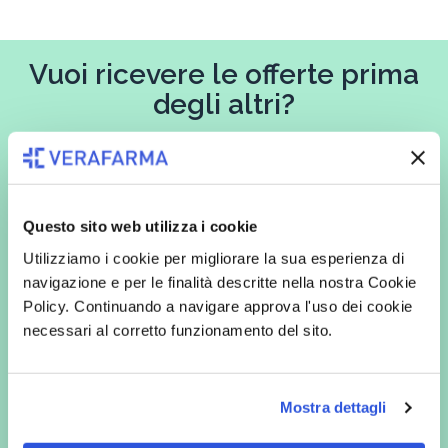
Vuoi ricevere le offerte prima
degli altri?
Iscriviti alla newsletter
Questo sito web utilizza i cookie
In qualità di interessato, avendo letto l’informativa
Privacy Policy
Utilizziamo i cookie per migliorare la sua esperienza di
redatta ai sensi del Regolamento EU 2016/679, acconsento
navigazione e per le finalità descritte nella nostra Cookie
espressamente al trattamento dei miei dati personali per finalità
commerciali da parte di Verafarma, tra cui invio di comunicazioni
Policy. Continuando a navigare approva l'uso dei cookie
marketing (con modalità telematiche - quali ad es. newsletter ed e-mail
necessari al corretto funzionamento del sito.
con inviti e comunicazioni commerciali - e modalità tradizionali, quali ad
es. posta cartacea)
Mostra dettagli