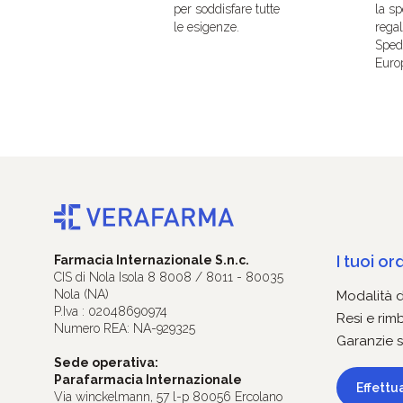
per soddisfare tutte
la sp
le esigenze.
regal
Spedi
Euro
I tuoi ord
Farmacia Internazionale S.n.c.
CIS di Nola Isola 8 8008 / 8011 - 80035
Nola (NA)
Modalità 
P.Iva : 02048690974
Resi e rim
Numero REA: NA-929325
Garanzie s
Sede operativa:
Parafarmacia Internazionale
Effettu
Via winckelmann, 57 l-p 80056 Ercolano