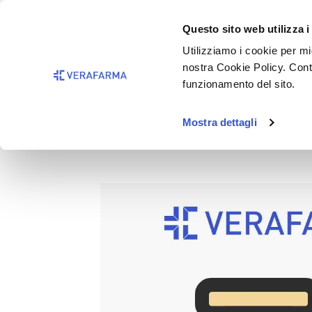
Passa al contenuto principale
BISOGNO 
Questo sito web utilizza i
Salta alla ricerca
Utilizziamo i cookie per mig
nostra Cookie Policy. Cont
Passa alla navigazione principale
funzionamento del sito.
Mostra dettagli
NUTRISON MULTIFIBRE 1L C
Salta la galleria di immagini