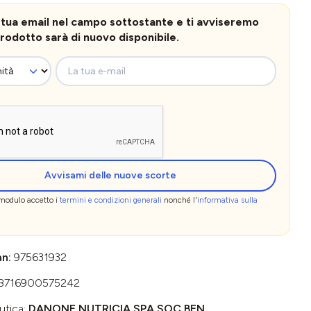
la tua email nel campo sottostante e ti avviseremo
rodotto sarà di nuovo disponibile.
La tua e-mail
Avvisami delle nuove scorte
 modulo accetto i
termini e condizioni generali
nonché l'
informativa sulla
an:
975631932
8716900575242
utica:
DANONE NUTRICIA SPA SOC.BEN.