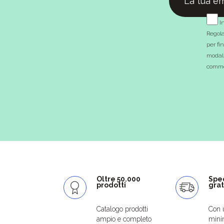
In
Regola
per fi
modali
commer
Oltre 50.000
Spe
prodotti
grat
Catalogo prodotti
Con 
ampio e completo
mini