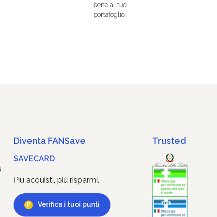
bene al tuo
portafoglio.
Diventa FANSave
Trusted
SAVECARD
6
Più acquisti, più risparmi.
Verifica i tuoi punti