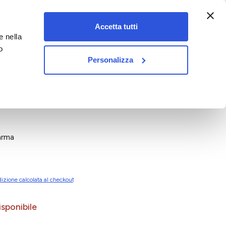
:00-18:00)
Accetta tutti
e nella
vet&pet
o
Personalizza
arma
izione calcolata al checkout
sponibile