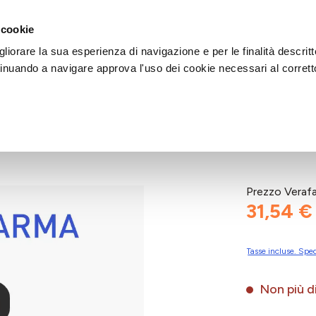
DI AIUTO?
CHIAMACI AL NUMERO 030 764 1124
(LUN-VEN / 9:30-13:00 / 15
 cookie
liorare la sua esperienza di navigazione e per le finalità descritt
inuando a navigare approva l'uso dei cookie necessari al corrett
B
Prezzo Veraf
31,54 €
Tasse incluse. Sped
Non più di