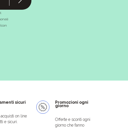
l
onali
 (con
menti sicuri
Promozioni ogni
giorno
i acquisti on line
Offerte e sconti ogni
ti e sicuri.
giorno che fanno