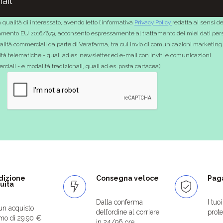
 qualità di interessato, avendo letto l’informativa
Privacy Policy
redatta ai sensi de
mento EU 2016/679, acconsento espressamente al trattamento dei miei dati pers
nalità commerciali da parte di Verafarma, tra cui invio di comunicazioni marketing
tà telematiche - quali ad es. newsletter ed e-mail con inviti e comunicazioni
ciali - e modalità tradizionali, quali ad es. posta cartacea)
dizione
Consegna veloce
Paga
uita
Dalla conferma
I tuo
un acquisto
dell’ordine al corriere
protet
mo di 29.90 €
in 24/96 ore.