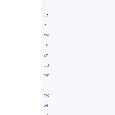
Cl
Ca
P
Mg
Fe
Zn
Cu
Mn
F
Mo
Se