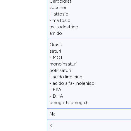
Carboidrati
zuccheri
- lattosio
- maltosio
maltodestrine
amido
Grassi
saturi
- MCT
monoinsaturi
polinsaturi
- acido linoleico
- acido alfa-linolenico
- EPA
- DHA
omega-6; omega3
Na
K