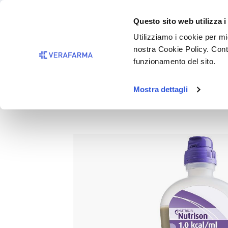
Passa al contenuto principale
BISOGNO 
Questo sito web utilizza i
Salta alla ricerca
Utilizziamo i cookie per mig
nostra Cookie Policy. Cont
Passa alla navigazione principale
funzionamento del sito.
Mostra dettagli
NUTRISON 1Lt CB
Salta la galleria di immagini