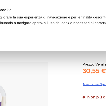
DI AIUTO?
CHIAMACI AL NUMERO 030 764 1124
(LUN-VEN / 9:30-13:00 / 15
 cookie
liorare la sua esperienza di navigazione e per le finalità descritt
inuando a navigare approva l'uso dei cookie necessari al corrett
Prezzo Veraf
30,55 €
Tasse incluse. Sped
Non più di