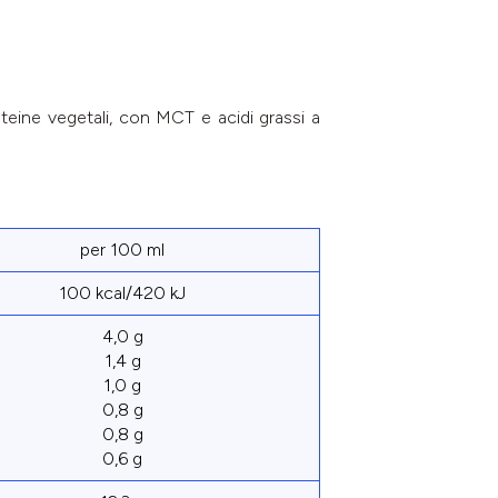
teine vegetali, con MCT e acidi grassi a
per 100 ml
100 kcal/420 kJ
4,0 g
1,4 g
1,0 g
0,8 g
0,8 g
0,6 g