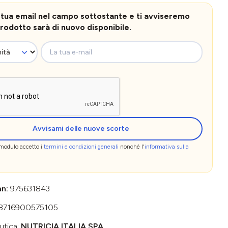
la tua email nel campo sottostante e ti avviseremo
rodotto sarà di nuovo disponibile.
La tua e-mail
Avvisami delle nuove scorte
 modulo accetto i
termini e condizioni generali
nonché l'
informativa sulla
an:
975631843
8716900575105
utica:
NUTRICIA ITALIA SPA