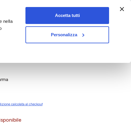
:00-18:00)
Accetta tutti
e nella
vet&pet
o
Personalizza
arma
izione calcolata al checkout
sponibile