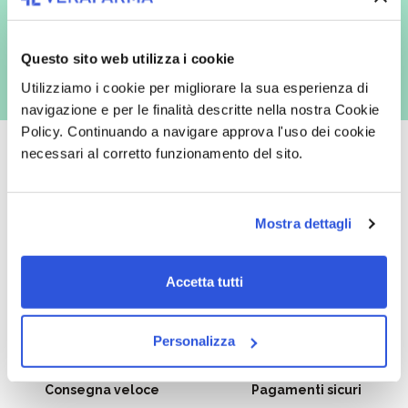
con inviti e comunicazioni commerciali - e modalità tradizionali, quali ad
es. posta cartacea)
Questo sito web utilizza i cookie
Utilizziamo i cookie per migliorare la sua esperienza di
navigazione e per le finalità descritte nella nostra Cookie
Policy. Continuando a navigare approva l'uso dei cookie
necessari al corretto funzionamento del sito.
Oltre 50.000 prodotti
Spedizione gratuita
Mostra dettagli
Catalogo prodotti ampio e completo
Con un acquisto minimo di 29.90 €
per soddisfare tutte le esigenze.
la spedizione la regaliamo noi.
Accetta tutti
Spedizioni in tutta Europa a 20€.
Personalizza
Consegna veloce
Pagamenti sicuri