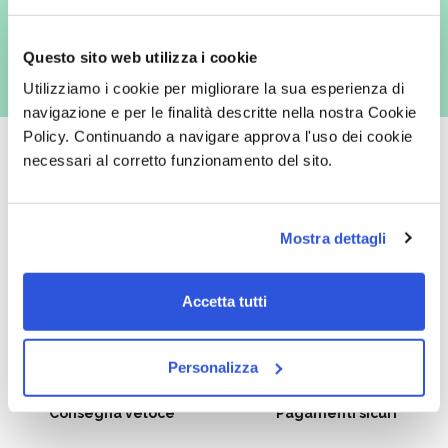
es. posta cartacea)
Questo sito web utilizza i cookie
Utilizziamo i cookie per migliorare la sua esperienza di
navigazione e per le finalità descritte nella nostra Cookie
Policy. Continuando a navigare approva l'uso dei cookie
necessari al corretto funzionamento del sito.
Oltre 50.000 prodotti
Spedizione gratuita
Mostra dettagli
Catalogo prodotti ampio e completo
Con un acquisto minimo di 29.90 €
per soddisfare tutte le esigenze.
la spedizione la regaliamo noi.
Spedizioni in tutta Europa a 20€.
Accetta tutti
Personalizza
Consegna veloce
Pagamenti sicuri