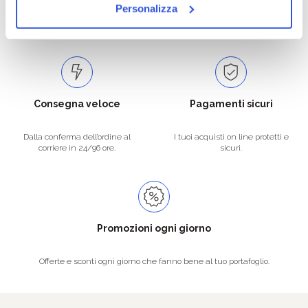
Catalogo prodotti ampio e completo
Con un acquisto minimo di 29.90 €
Personalizza
per soddisfare tutte le esigenze.
la spedizione la regaliamo noi.
Spedizioni in tutta Europa a 20€.
Consegna veloce
Pagamenti sicuri
Dalla conferma dell’ordine al
I tuoi acquisti on line protetti e
corriere in 24/96 ore.
sicuri.
Promozioni ogni giorno
Offerte e sconti ogni giorno che fanno bene al tuo portafoglio.