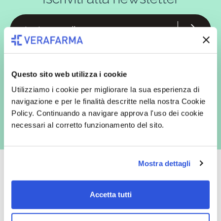
In qualità di interessato, avendo letto l’informativa
Privacy Policy
redatta ai sensi del Regolamento EU 2016/679, acconsento
espressamente al trattamento dei miei dati personali per finalità
Questo sito web utilizza i cookie
commerciali da parte di Verafarma, tra cui invio di comunicazioni
marketing (con modalità telematiche - quali ad es. newsletter ed e-mail
Utilizziamo i cookie per migliorare la sua esperienza di
con inviti e comunicazioni commerciali - e modalità tradizionali, quali ad
es. posta cartacea)
navigazione e per le finalità descritte nella nostra Cookie
Policy. Continuando a navigare approva l'uso dei cookie
necessari al corretto funzionamento del sito.
Mostra dettagli
Accetta tutti
Oltre 50.000 prodotti
Spedizione gratuita