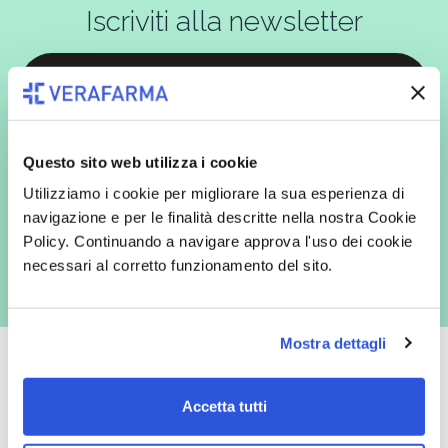
Iscriviti alla newsletter
In qualità di interessato, avendo letto l’informativa
Privacy Policy
redatta ai sensi del Regolamento EU 2016/679, acconsento
espressamente al trattamento dei miei dati personali per finalità
Questo sito web utilizza i cookie
commerciali da parte di Verafarma, tra cui invio di comunicazioni
marketing (con modalità telematiche - quali ad es. newsletter ed e-mail
Utilizziamo i cookie per migliorare la sua esperienza di
con inviti e comunicazioni commerciali - e modalità tradizionali, quali ad
navigazione e per le finalità descritte nella nostra Cookie
es. posta cartacea)
Policy. Continuando a navigare approva l'uso dei cookie
necessari al corretto funzionamento del sito.
Mostra dettagli
Accetta tutti
Oltre 50.000 prodotti
Spedizione gratuita