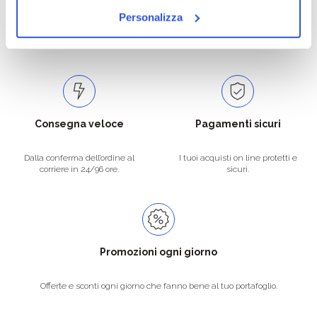
Personalizza
Catalogo prodotti ampio e completo
Con un acquisto minimo di 29.90 €
per soddisfare tutte le esigenze.
la spedizione la regaliamo noi.
Spedizioni in tutta Europa a 20€.
Consegna veloce
Pagamenti sicuri
Dalla conferma dell’ordine al
I tuoi acquisti on line protetti e
corriere in 24/96 ore.
sicuri.
Promozioni ogni giorno
Offerte e sconti ogni giorno che fanno bene al tuo portafoglio.