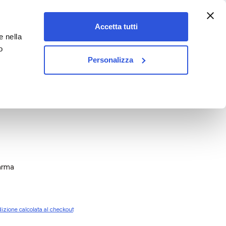
:00-18:00)
Accetta tutti
e nella
vet&pet
o
Personalizza
arma
izione calcolata al checkout