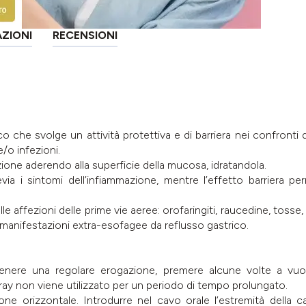
AZIONI
RECENSIONI
o che svolge un attività protettiva e di barriera nei confronti 
/o infezioni.
tazione aderendo alla superficie della mucosa, idratandola.
llevia i sintomi dell’infiammazione, mentre l’effetto barriera
e affezioni delle prime vie aeree: orofaringiti, raucedine, tosse,
, manifestazioni extra-esofagee da reflusso gastrico.
ttenere una regolare erogazione, premere alcune volte a vuo
ray non viene utilizzato per un periodo di tempo prolungato.
one orizzontale. Introdurre nel cavo orale l’estremità della c