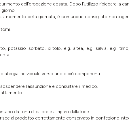
urimento dell’erogazione dosata. Dopo l’utilizzo ripiegare la can
l giorno.
si momento della giornata, è comunque consigliato non inger
ntomi.
 potassio sorbato, xilitolo, e.g. altea, e.g. salvia, e.g. timo,
enta.
à o allergia individuale verso uno o più componenti.
 sospendere l’assunzione e consultare il medico.
llattamento.
tano da fonti di calore e al riparo dalla luce.
ferisce al prodotto correttamente conservato in confezione inte