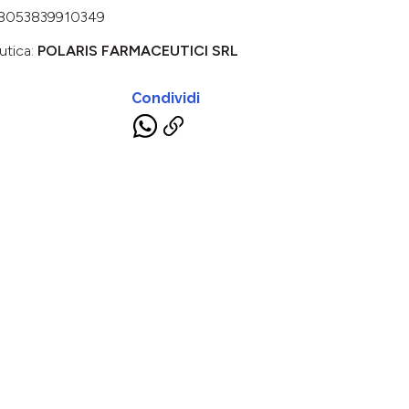
8053839910349
utica:
POLARIS FARMACEUTICI SRL
Condividi