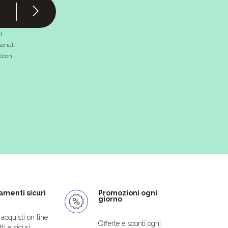
l
onali
 (con
menti sicuri
Promozioni ogni
giorno
i acquisti on line
Offerte e sconti ogni
ti e sicuri.