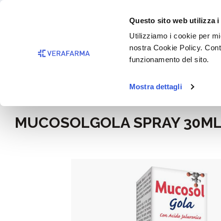
Passa al contenuto principale
BISOGNO 
Questo sito web utilizza i
Salta alla ricerca
Utilizziamo i cookie per mig
nostra Cookie Policy. Cont
Passa alla navigazione principale
funzionamento del sito.
Mostra dettagli
Home
Alimentazione e integratori
Integratori
MUCOSOLGOLA SPRAY 30M
Salta la galleria di immagini