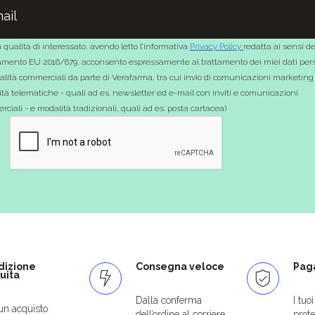
 qualità di interessato, avendo letto l’informativa
Privacy Policy
redatta ai sensi de
mento EU 2016/679, acconsento espressamente al trattamento dei miei dati pers
nalità commerciali da parte di Verafarma, tra cui invio di comunicazioni marketing
tà telematiche - quali ad es. newsletter ed e-mail con inviti e comunicazioni
ciali - e modalità tradizionali, quali ad es. posta cartacea)
dizione
Consegna veloce
Paga
uita
Dalla conferma
I tuo
un acquisto
dell’ordine al corriere
protet