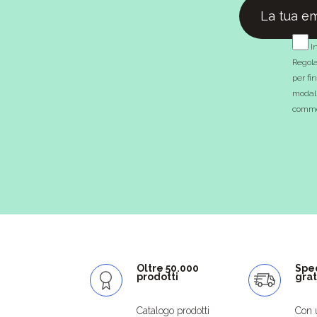
In
Regola
per fi
modali
commer
Oltre 50.000
Spe
prodotti
grat
Catalogo prodotti
Con 