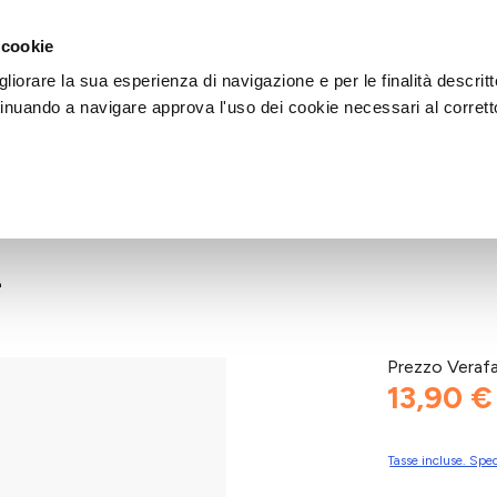
DI AIUTO?
CHIAMACI AL NUMERO 030 764 1124
(LUN-VEN / 9:30-13:00 / 15
 cookie
liorare la sua esperienza di navigazione e per le finalità descritt
inuando a navigare approva l'uso dei cookie necessari al corrett
L
Prezzo Veraf
13,90 €
Tasse incluse. Sped