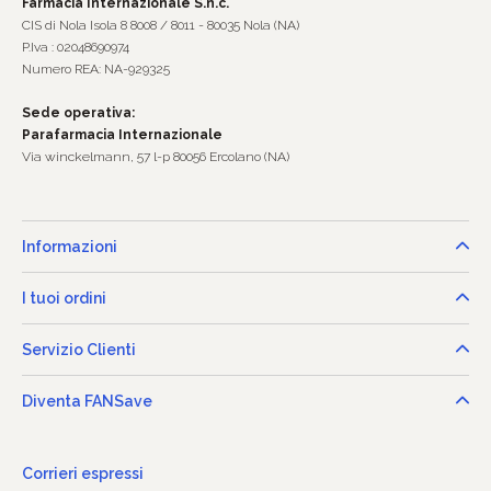
Farmacia Internazionale S.n.c.
CIS di Nola Isola 8 8008 / 8011 - 80035 Nola (NA)
P.Iva : 02048690974
Numero REA: NA-929325
Sede operativa:
Parafarmacia Internazionale
Via winckelmann, 57 l-p 80056 Ercolano (NA)
Informazioni
I tuoi ordini
Servizio Clienti
Diventa FANSave
Corrieri espressi