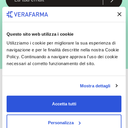
In qualità di interessato, avendo letto l’informativa
Privacy Policy
redatta ai sensi del Regolamento EU 2016/679, acconsento
espressamente al trattamento dei miei dati personali per finalità
commerciali da parte di Verafarma, tra cui invio di comunicazioni
marketing (con modalità telematiche - quali ad es. newsletter ed e-mail
Questo sito web utilizza i cookie
con inviti e comunicazioni commerciali - e modalità tradizionali, quali ad
es. posta cartacea)
Utilizziamo i cookie per migliorare la sua esperienza di
navigazione e per le finalità descritte nella nostra Cookie
Policy. Continuando a navigare approva l'uso dei cookie
necessari al corretto funzionamento del sito.
Mostra dettagli
Oltre 50.000 prodotti
Spedizione gratuita
Accetta tutti
Catalogo prodotti ampio e completo
Con un acquisto minimo di 29.90 €
per soddisfare tutte le esigenze.
la spedizione la regaliamo noi.
Spedizioni in tutta Europa a 20€.
Personalizza