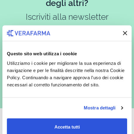
degli altri?
Iscriviti alla newsletter
In qualità di interessato, avendo letto l’informativa
Privacy Policy
redatta ai sensi del Regolamento EU 2016/679, acconsento
Questo sito web utilizza i cookie
espressamente al trattamento dei miei dati personali per finalità
commerciali da parte di Verafarma, tra cui invio di comunicazioni
Utilizziamo i cookie per migliorare la sua esperienza di
marketing (con modalità telematiche - quali ad es. newsletter ed e-mail
navigazione e per le finalità descritte nella nostra Cookie
con inviti e comunicazioni commerciali - e modalità tradizionali, quali ad
es. posta cartacea)
Policy. Continuando a navigare approva l'uso dei cookie
necessari al corretto funzionamento del sito.
Mostra dettagli
Accetta tutti