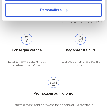
Oltre 50.000 prodotti
Spedizione gratuita
Personalizza
Catalogo prodotti ampio e completo
Con un acquisto minimo di 29.90 €
per soddisfare tutte le esigenze.
la spedizione la regaliamo noi.
Spedizioni in tutta Europa a 20€.
Consegna veloce
Pagamenti sicuri
Dalla conferma dell’ordine al
I tuoi acquisti on line protetti e
corriere in 24/96 ore.
sicuri.
Promozioni ogni giorno
Offerte e sconti ogni giorno che fanno bene al tuo portafoglio.