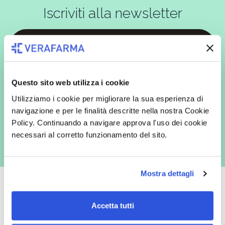
Iscriviti alla newsletter
In qualità di interessato, avendo letto l’informativa
Privacy Policy
redatta ai sensi del Regolamento EU 2016/679, acconsento
espressamente al trattamento dei miei dati personali per finalità
Questo sito web utilizza i cookie
commerciali da parte di Verafarma, tra cui invio di comunicazioni
marketing (con modalità telematiche - quali ad es. newsletter ed e-mail
Utilizziamo i cookie per migliorare la sua esperienza di
con inviti e comunicazioni commerciali - e modalità tradizionali, quali ad
navigazione e per le finalità descritte nella nostra Cookie
es. posta cartacea)
Policy. Continuando a navigare approva l'uso dei cookie
necessari al corretto funzionamento del sito.
Mostra dettagli
Accetta tutti
Oltre 50.000 prodotti
Spedizione gratuita