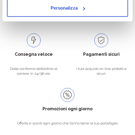
Personalizza
Catalogo prodotti ampio e completo
Con un acquisto minimo di 29.90 €
per soddisfare tutte le esigenze.
la spedizione la regaliamo noi.
Spedizioni in tutta Europa a 20€.
Consegna veloce
Pagamenti sicuri
Dalla conferma dell’ordine al
I tuoi acquisti on line protetti e
corriere in 24/96 ore.
sicuri.
Promozioni ogni giorno
Offerte e sconti ogni giorno che fanno bene al tuo portafoglio.