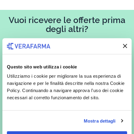
Vuoi ricevere le offerte prima
degli altri?
Iscriviti alla newsletter
Questo sito web utilizza i cookie
In qualità di interessato, avendo letto l’informativa
Privacy Policy
Utilizziamo i cookie per migliorare la sua esperienza di
redatta ai sensi del Regolamento EU 2016/679, acconsento
navigazione e per le finalità descritte nella nostra Cookie
espressamente al trattamento dei miei dati personali per finalità
commerciali da parte di Verafarma, tra cui invio di comunicazioni
Policy. Continuando a navigare approva l'uso dei cookie
marketing (con modalità telematiche - quali ad es. newsletter ed e-mail
necessari al corretto funzionamento del sito.
con inviti e comunicazioni commerciali - e modalità tradizionali, quali ad
es. posta cartacea)
Mostra dettagli