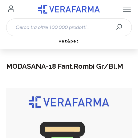
Passa al contenuto principale
vet&pet
MODASANA-18 Fant.Rombi Gr/Bl.M
Salta la galleria di immagini