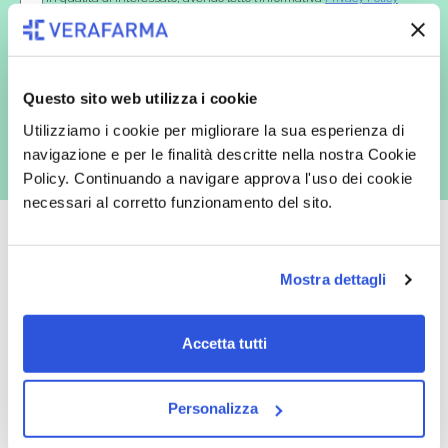
redatta ai sensi del Regolamento EU 2016/679, acconsento
espressamente al trattamento dei miei dati personali per finalità
commerciali da parte di Verafarma, tra cui invio di comunicazioni
marketing (con modalità telematiche - quali ad es. newsletter ed e-mail
con inviti e comunicazioni commerciali - e modalità tradizionali, quali ad
es. posta cartacea)
Questo sito web utilizza i cookie
Utilizziamo i cookie per migliorare la sua esperienza di
navigazione e per le finalità descritte nella nostra Cookie
Policy. Continuando a navigare approva l'uso dei cookie
necessari al corretto funzionamento del sito.
Mostra dettagli
Oltre 50.000 prodotti
Spedizione gratuita
Accetta tutti
Catalogo prodotti ampio e completo
Con un acquisto minimo di 29.90 €
per soddisfare tutte le esigenze.
la spedizione la regaliamo noi.
Spedizioni in tutta Europa a 20€.
Personalizza