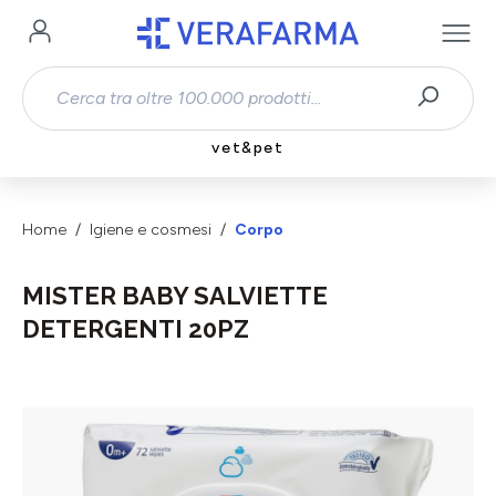
Passa al contenuto principale
vet&pet
Home
Igiene e cosmesi
Corpo
MISTER BABY SALVIETTE
DETERGENTI 20PZ
Salta la galleria di immagini