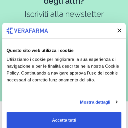
degli altri?
Iscriviti alla newsletter
In qualità di interessato, avendo letto l’informativa
Privacy Policy
redatta ai sensi del Regolamento EU 2016/679, acconsento
Questo sito web utilizza i cookie
espressamente al trattamento dei miei dati personali per finalità
commerciali da parte di Verafarma, tra cui invio di comunicazioni
Utilizziamo i cookie per migliorare la sua esperienza di
marketing (con modalità telematiche - quali ad es. newsletter ed e-mail
navigazione e per le finalità descritte nella nostra Cookie
con inviti e comunicazioni commerciali - e modalità tradizionali, quali ad
es. posta cartacea)
Policy. Continuando a navigare approva l'uso dei cookie
necessari al corretto funzionamento del sito.
Mostra dettagli
Accetta tutti