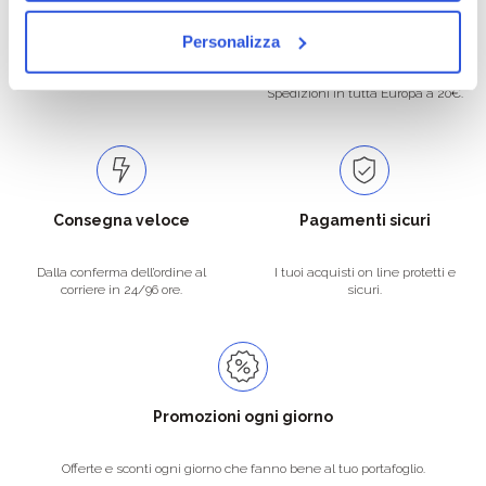
Oltre 50.000 prodotti
Spedizione gratuita
Personalizza
Catalogo prodotti ampio e completo
Con un acquisto minimo di 29.90 €
per soddisfare tutte le esigenze.
la spedizione la regaliamo noi.
Spedizioni in tutta Europa a 20€.
Consegna veloce
Pagamenti sicuri
Dalla conferma dell’ordine al
I tuoi acquisti on line protetti e
corriere in 24/96 ore.
sicuri.
Promozioni ogni giorno
Offerte e sconti ogni giorno che fanno bene al tuo portafoglio.