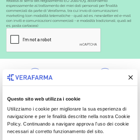
redatta ai sensi del Regolamento EU 2016/679, acconsento
espressamente al trattamento dei miei dati personali per finalità
commerciali da parte di Verafarma, tra cui invio di comunicazioni
marketing (con modalità telematiche - quali ad es. newsletter ed e-mail
con inviti e comunicazioni commerciali - e modalità tradizionali, quali ad
es. posta cartacea)
Oltre 50.000 prodotti
Spedizione gratuita
Questo sito web utilizza i cookie
Catalogo prodotti ampio e completo
Con un acquisto minimo di 29.90 €
Utilizziamo i cookie per migliorare la sua esperienza di
per soddisfare tutte le esigenze.
la spedizione la regaliamo noi.
Spedizioni in tutta Europa a 20€.
navigazione e per le finalità descritte nella nostra Cookie
Policy. Continuando a navigare approva l'uso dei cookie
necessari al corretto funzionamento del sito.