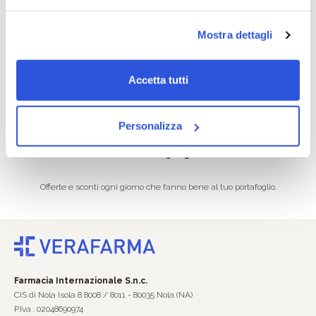
Consegna veloce
Pagamenti sicuri
Mostra dettagli
Dalla conferma dell’ordine al
I tuoi acquisti on line protetti e
corriere in 24/96 ore.
sicuri.
Accetta tutti
Personalizza
Promozioni ogni giorno
Offerte e sconti ogni giorno che fanno bene al tuo portafoglio.
Farmacia Internazionale S.n.c.
CIS di Nola Isola 8 8008 / 8011 - 80035 Nola (NA)
P.Iva : 02048690974