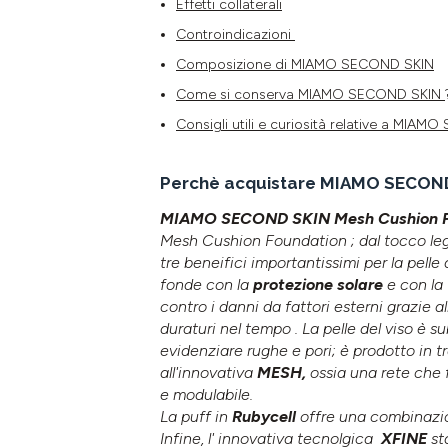
Effetti collaterali
Controindicazioni
Composizione di MIAMO SECOND SKIN
Come si conserva
MIAMO SECOND SKIN
Consigli utili e curiosità relative a MIA
Perchè acquistare MIAMO SECON
MIAMO SECOND SKIN Mesh Cushion F
Mesh Cushion Foundation ; dal tocco leg
tre beneifici importantissimi per la pelle
fonde con la
protezione solare
e con la
contro i danni da fattori esterni grazie al
duraturi nel tempo . La pelle del viso è 
evidenziare rughe e pori; è prodotto in tre
all'innovativa
MESH,
ossia una rete che 
e modulabile.
La puff in
Rubycell
offre una combinazion
Infine, l' innovativa tecnolgica
XFINE
st