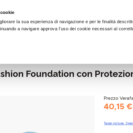
DI AIUTO?
CHIAMACI AL NUMERO 030 764 1124
(LUN-VEN / 9:30-13:00 / 15
 cookie
liorare la sua esperienza di navigazione e per le finalità descritt
inuando a navigare approva l'uso dei cookie necessari al corrett
ion Foundation con Protezione 
Prezzo Veraf
40,15 €
Tasse incluse. Sped