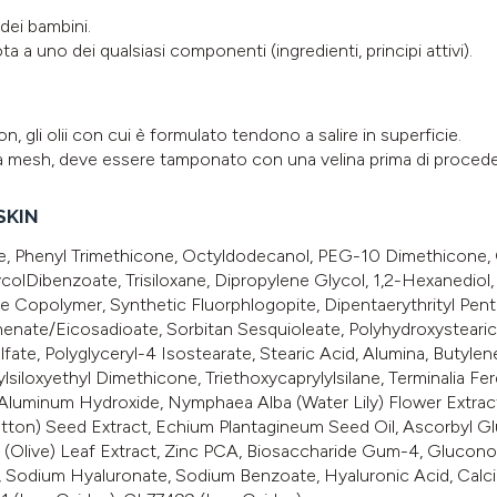
 dei bambini.
ota a uno dei qualsiasi componenti (ingredienti, principi attivi).
, gli olii con cui è formulato tendono a salire in superficie.
ulla mesh, deve essere tamponato con una velina prima di procede
SKIN
, Phenyl Trimethicone, Octyldodecanol, PEG-10 Dimethicone, G
olDibenzoate, Trisiloxane, Dipropylene Glycol, 1,2-Hexanediol,
e Copolymer, Synthetic Fluorphlogopite, Dipentaerythrityl Penta
enate/Eicosadioate, Sorbitan Sesquioleate, Polyhydroxystearic 
ate, Polyglyceryl-4 Isostearate, Stearic Acid, Alumina, Butylen
ylsiloxyethyl Dimethicone, Triethoxycaprylylsilane, Terminalia Fe
 Aluminum Hydroxide, Nymphaea Alba (Water Lily) Flower Extrac
on) Seed Extract, Echium Plantagineum Seed Oil, Ascorbyl Gl
a (Olive) Leaf Extract, Zinc PCA, Biosaccharide Gum-4, Gluco
, Sodium Hyaluronate, Sodium Benzoate, Hyaluronic Acid, Calc