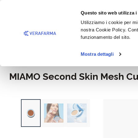
Passa al contenuto principale
BISOGNO 
Questo sito web utilizza i
Salta alla ricerca
Utilizziamo i cookie per mig
nostra Cookie Policy. Cont
Passa alla navigazione principale
funzionamento del sito.
Mostra dettagli
Home
Igiene e cosmesi
MIAMO Second Skin Mesh Cush
Salta la galleria di immagini