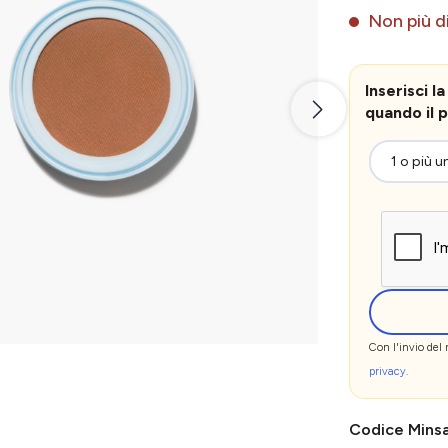
Non più di
Inserisci 
quando il p
Con l'invio del
privacy
.
Codice Mins