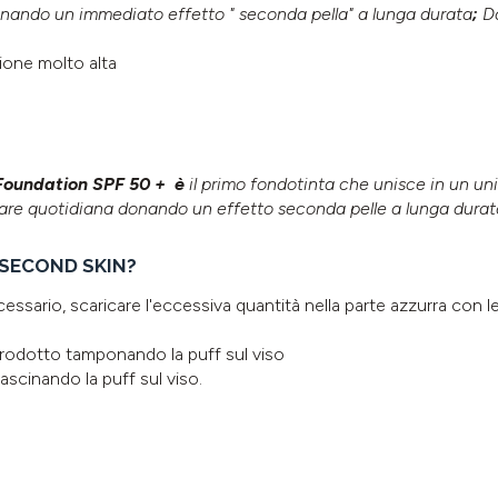
ando un immediato effetto " seconda pella" a lunga durata
;
D
,
ezione molto alta
?
oundation SPF 50 +
è
il primo fondotinta che unisce in un uni
care quotidiana donando un effetto seconda pelle a lunga durat
 SECOND SKIN?
essario, scaricare l'eccessiva quantità nella parte azzurra con le 
prodotto tamponando la puff sul viso
scinando la puff sul viso.