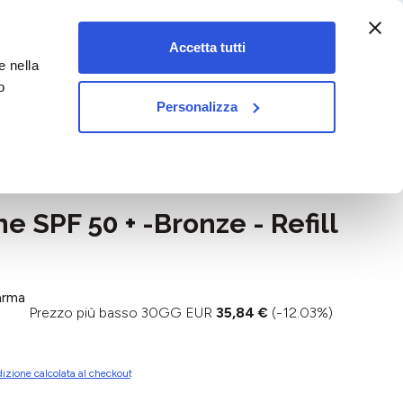
:00-18:00)
Accetta tutti
e nella
vet&pet
o
Personalizza
SPF 50 + -Bronze - Refill
arma
Prezzo più basso 30GG EUR
35,84 €
(-12.03%)
izione calcolata al checkout