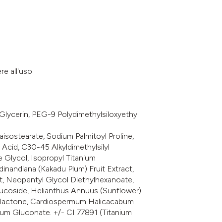
re all'uso
lycerin, PEG-9 Polydimethylsiloxyethyl
isostearate, Sodium Palmitoyl Proline,
Acid, C30-45 Alkyldimethylsilyl
e Glycol, Isopropyl Titanium
rdinandiana (Kakadu Plum) Fruit Extract,
t, Neopentyl Glycol Diethylhexanoate,
ucoside, Helianthus Annuus (Sunflower)
nolactone, Cardiospermum Halicacabum
ium Gluconate. +/- CI 77891 (Titanium