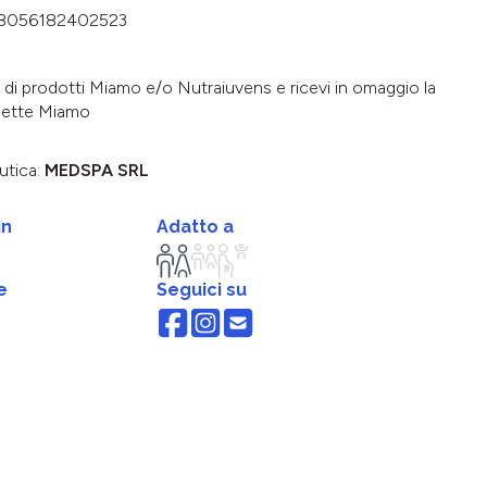
8056182402523
di prodotti Miamo e/o Nutraiuvens e ricevi in omaggio la
ette Miamo
utica:
MEDSPA SRL
in
Adatto a
e
Seguici su