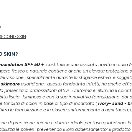
?
MO SECOND SKIN
D SKIN?
oundation SPF 50 +
costituisce una assoluta novità in casa M
gero fresco e naturale contiene anche un'elevata protezione so
 del viso che , specialmente durante la stagione estiva ,è soggett
skincare
quotidiana ; questo fondotinta infatti, ha anche effic
la presenza di antiossidanti attivi . Uniforma e illumina il colorit
subito liscia , luminosa e con la sua innovativa formulazione dona
 tonalità di colori in base al tipo di incarnato (
ivory- sand - b
filtra la formulazione e la rilascia uniformemente a ogni tocco
e di precisione, igiene e durata, ideale per l'uso quotidiano. Fa
abilizza le polveri prevenendo il loro addensamento; il prodotto 