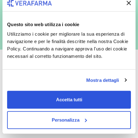
commerciali da parte di Verafarma, tra cui invio di comunicazioni
marketing (con modalità telematiche - quali ad es. newsletter ed e-mail
con inviti e comunicazioni commerciali - e modalità tradizionali, quali ad
es. posta cartacea)
Questo sito web utilizza i cookie
Utilizziamo i cookie per migliorare la sua esperienza di
navigazione e per le finalità descritte nella nostra Cookie
Policy. Continuando a navigare approva l'uso dei cookie
necessari al corretto funzionamento del sito.
Mostra dettagli
Oltre 50.000 prodotti
Spedizione gratuita
Catalogo prodotti ampio e completo
Con un acquisto minimo di 29.90 €
Accetta tutti
per soddisfare tutte le esigenze.
la spedizione la regaliamo noi.
Spedizioni in tutta Europa a 20€.
Personalizza