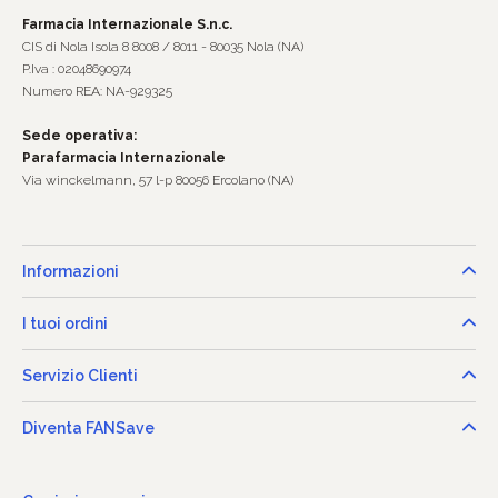
Farmacia Internazionale S.n.c.
CIS di Nola Isola 8 8008 / 8011 - 80035 Nola (NA)
P.Iva : 02048690974
Numero REA: NA-929325
Sede operativa:
Parafarmacia Internazionale
Via winckelmann, 57 l-p 80056 Ercolano (NA)
Informazioni
I tuoi ordini
Servizio Clienti
Diventa FANSave