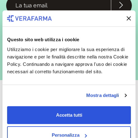
In qualità di interessato, avendo letto l’informativa
Privacy Policy
redatta ai sensi del Regolamento EU 2016/679, acconsento
espressamente al trattamento dei miei dati personali per finalità
commerciali da parte di Verafarma, tra cui invio di comunicazioni
marketing (con modalità telematiche - quali ad es. newsletter ed e-mail
Questo sito web utilizza i cookie
con inviti e comunicazioni commerciali - e modalità tradizionali, quali ad
es. posta cartacea)
Utilizziamo i cookie per migliorare la sua esperienza di
navigazione e per le finalità descritte nella nostra Cookie
Policy. Continuando a navigare approva l'uso dei cookie
necessari al corretto funzionamento del sito.
Mostra dettagli
Oltre 50.000 prodotti
Spedizione gratuita
Accetta tutti
Catalogo prodotti ampio e completo
Con un acquisto minimo di 29.90 €
per soddisfare tutte le esigenze.
la spedizione la regaliamo noi.
Personalizza
Spedizioni in tutta Europa a 20€.