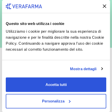
redatta ai sensi del Regolamento EU 2016/679, acconsento
espressamente al trattamento dei miei dati personali per finalità
commerciali da parte di Verafarma, tra cui invio di comunicazioni
marketing (con modalità telematiche - quali ad es. newsletter ed e-mail
con inviti e comunicazioni commerciali - e modalità tradizionali, quali ad
es. posta cartacea)
Questo sito web utilizza i cookie
Utilizziamo i cookie per migliorare la sua esperienza di
navigazione e per le finalità descritte nella nostra Cookie
Policy. Continuando a navigare approva l'uso dei cookie
necessari al corretto funzionamento del sito.
Mostra dettagli
Oltre 50.000 prodotti
Spedizione gratuita
Accetta tutti
Catalogo prodotti ampio e completo
Con un acquisto minimo di 29.90 €
per soddisfare tutte le esigenze.
la spedizione la regaliamo noi.
Spedizioni in tutta Europa a 20€.
Personalizza